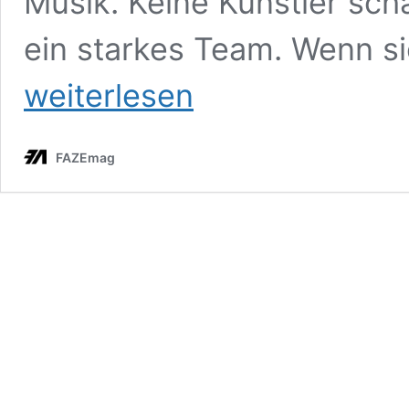
Musik. Keine Künstler sch
ein starkes Team. Wenn sic
Jasmin
weiterlesen
Blust
–
Teamwork
und
FAZEmag
Melodic
Techno