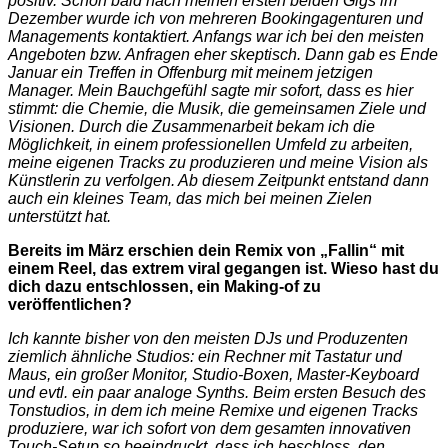
positiv. Schon bald nach meinen ersten beiden Gigs im
Dezember wurde ich von mehreren Bookingagenturen und
Managements kontaktiert. Anfangs war ich bei den meisten
Angeboten bzw. Anfragen eher skeptisch. Dann gab es Ende
Januar ein Treffen in Offenburg mit meinem jetzigen
Manager. Mein Bauchgefühl sagte mir sofort, dass es hier
stimmt: die Chemie, die Musik, die gemeinsamen Ziele und
Visionen. Durch die Zusammenarbeit bekam ich die
Möglichkeit, in einem professionellen Umfeld zu arbeiten,
meine eigenen Tracks zu produzieren und meine Vision als
Künstlerin zu verfolgen. Ab diesem Zeitpunkt entstand dann
auch ein kleines Team, das mich bei meinen Zielen
unterstützt hat.
Bereits im März erschien dein Remix von „Fallin“ mit
einem Reel, das extrem viral gegangen ist. Wieso hast du
dich dazu entschlossen, ein Making-of zu
veröffentlichen?
Ich kannte bisher von den meisten DJs und Produzenten
ziemlich ähnliche Studios: ein Rechner mit Tastatur und
Maus, ein großer Monitor, Studio-Boxen, Master-Keyboard
und evtl. ein paar analoge Synths. Beim ersten Besuch des
Tonstudios, in dem ich meine Remixe und eigenen Tracks
produziere, war ich sofort von dem gesamten innovativen
Touch-Setup so beeindruckt, dass ich beschloss, den