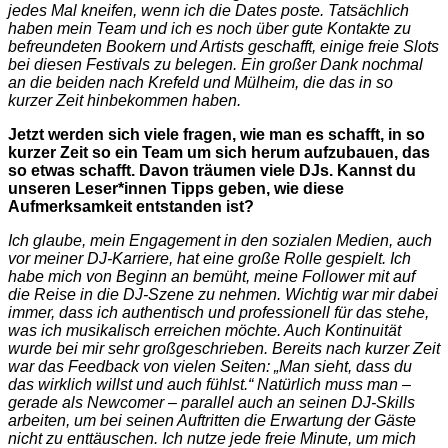
jedes Mal kneifen, wenn ich die Dates poste. Tatsächlich
haben mein Team und ich es noch über gute Kontakte zu
befreundeten Bookern und Artists geschafft, einige freie Slots
bei diesen Festivals zu belegen. Ein großer Dank nochmal
an die beiden nach Krefeld und Mülheim, die das in so
kurzer Zeit hinbekommen haben.
Jetzt werden sich viele fragen, wie man es schafft, in so
kurzer Zeit so ein Team um sich herum aufzubauen, das
so etwas schafft. Davon träumen viele DJs. Kannst du
unseren Leser*innen Tipps geben, wie diese
Aufmerksamkeit entstanden ist?
Ich glaube, mein Engagement in den sozialen Medien, auch
vor meiner DJ-Karriere, hat eine große Rolle gespielt. Ich
habe mich von Beginn an bemüht, meine Follower mit auf
die Reise in die DJ-Szene zu nehmen. Wichtig war mir dabei
immer, dass ich authentisch und professionell für das stehe,
was ich musikalisch erreichen möchte. Auch Kontinuität
wurde bei mir sehr großgeschrieben. Bereits nach kurzer Zeit
war das Feedback von vielen Seiten: „Man sieht, dass du
das wirklich willst und auch fühlst.“ Natürlich muss man –
gerade als Newcomer – parallel auch an seinen DJ-Skills
arbeiten, um bei seinen Auftritten die Erwartung der Gäste
nicht zu enttäuschen. Ich nutze jede freie Minute, um mich