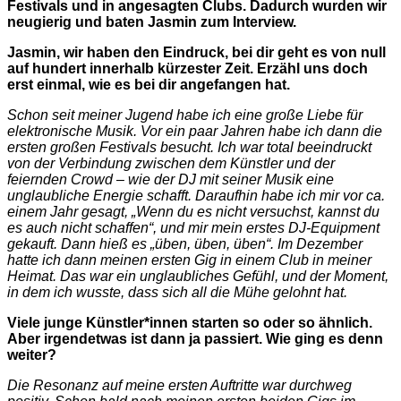
Festivals und in angesagten Clubs. Dadurch wurden wir
neugierig und baten Jasmin zum Interview.
Jasmin, wir haben den Eindruck, bei dir geht es von null
auf hundert innerhalb kürzester Zeit. Erzähl uns doch
erst einmal, wie es bei dir angefangen hat.
Schon seit meiner Jugend habe ich eine große Liebe für
elektronische Musik. Vor ein paar Jahren habe ich dann die
ersten großen Festivals besucht. Ich war total beeindruckt
von der Verbindung zwischen dem Künstler und der
feiernden Crowd – wie der DJ mit seiner Musik eine
unglaubliche Energie schafft. Daraufhin habe ich mir vor ca.
einem Jahr gesagt, „Wenn du es nicht versuchst, kannst du
es auch nicht schaffen“, und mir mein erstes DJ-Equipment
gekauft. Dann hieß es „üben, üben, üben“. Im Dezember
hatte ich dann meinen ersten Gig in einem Club in meiner
Heimat. Das war ein unglaubliches Gefühl, und der Moment,
in dem ich wusste, dass sich all die Mühe gelohnt hat.
Viele junge Künstler*innen starten so oder so ähnlich.
Aber irgendetwas ist dann ja passiert. Wie ging es denn
weiter?
Die Resonanz auf meine ersten Auftritte war durchweg