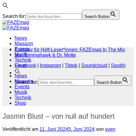
Search for:
Search Button
Zum
Inhalt
springen
News
Magazin
Events
Exklusiv für Heft-Leser*innen: FAZEmag In The Mix
Musik
von Tommahawk & Dr. Motte
Technik
Shop
Facebook
|
Instagram
|
Tiktok
|
Soundcloud
|
Spotify
News
Magazin
Search for:
Search Button
Events
Musik
Technik
Shop
Jasmin Blust – von null auf hundert
Veröffentlicht am
11. Juni 2024
5. Juni 2024
von
sven