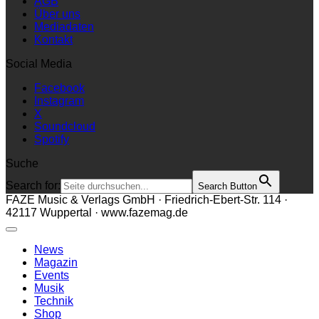
AGB
Über uns
Mediadaten
Kontakt
Social Media
Facebook
Instagram
X
Soundcloud
Spotify
Suche
Search for:
Search Button
FAZE Music & Verlags GmbH · Friedrich-Ebert-Str. 114 ·
42117 Wuppertal · www.fazemag.de
News
Magazin
Events
Musik
Technik
Shop