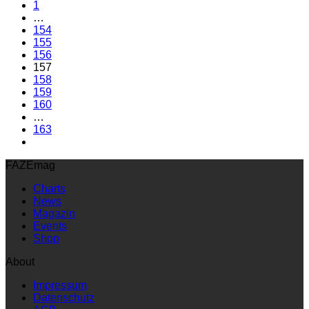
1
…
154
155
156
157
158
159
160
…
163
FAZEmag
Charts
News
Magazin
Events
Shop
About
Impressum
Datenschutz