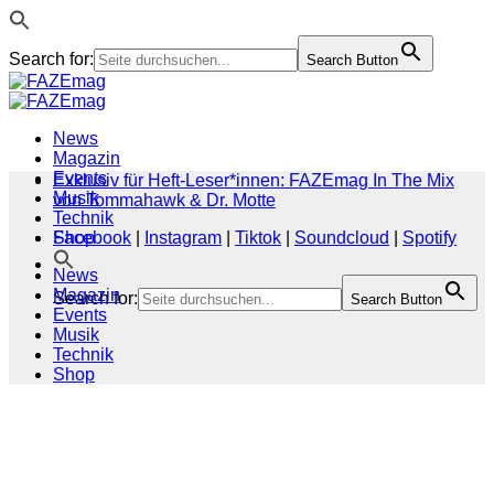
Search for:
Search Button
Zum
Inhalt
springen
News
Magazin
Events
Exklusiv für Heft-Leser*innen: FAZEmag In The Mix
Musik
von Tommahawk & Dr. Motte
Technik
Shop
Facebook
|
Instagram
|
Tiktok
|
Soundcloud
|
Spotify
News
Magazin
Search for:
Search Button
Events
Musik
Technik
Shop