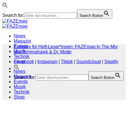
Search for:
Search Button
Zum
Inhalt
springen
News
Magazin
Events
Exklusiv für Heft-Leser*innen: FAZEmag In The Mix
Musik
von Tommahawk & Dr. Motte
Technik
Shop
Facebook
|
Instagram
|
Tiktok
|
Soundcloud
|
Spotify
News
Magazin
Search for:
Search Button
Events
Musik
Technik
Shop