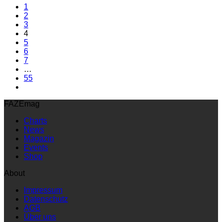
1
2
3
4
5
6
7
…
55
FAZEmag
Charts
News
Magazin
Events
Shop
About
Impressum
Datenschutz
AGB
Über uns