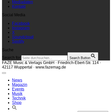
Mediadaten
Kontakt
Social Media
Facebook
Instagram
X
Soundcloud
Spotify
Suche
Search for:
Search Button
FAZE Music & Verlags GmbH · Friedrich-Ebert-Str. 114 ·
42117 Wuppertal · www.fazemag.de
News
Magazin
Events
Musik
Technik
Shop