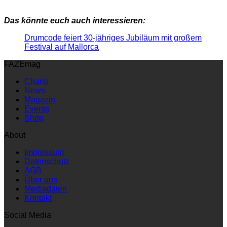
Das könnte euch auch interessieren:
Drumcode feiert 30-jähriges Jubiläum mit großem
Festival auf Mallorca
FAZEmag
Charts
News
Magazin
Events
Shop
About
Impressum
Datenschutz
AGB
Über uns
Mediadaten
Kontakt
Social Media