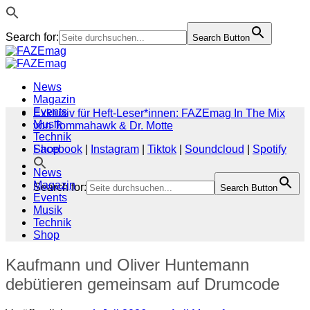
Search for:
Search Button
Zum
Inhalt
springen
News
Magazin
Events
Exklusiv für Heft-Leser*innen: FAZEmag In The Mix
Musik
von Tommahawk & Dr. Motte
Technik
Shop
Facebook
|
Instagram
|
Tiktok
|
Soundcloud
|
Spotify
News
Magazin
Search for:
Search Button
Events
Musik
Technik
Shop
Kaufmann und Oliver Huntemann
debütieren gemeinsam auf Drumcode