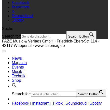
Facebook
Instagram
X
Soundcloud
Spotify
Suche
Search for:
Search Button
FAZE Music & Verlags GmbH · Friedrich-Ebert-Str. 114 ·
42117 Wuppertal · www.fazemag.de
News
Magazin
Events
Musik
Technik
Shop
Search for:
Search Button
Facebook
|
Instagram
|
Tiktok
|
Soundcloud
|
Spotify