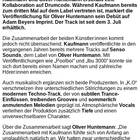
Kollaboration auf Drumcode. Während Kaufmann bereits
zum dritten Mal auf dem Label vertreten ist, markiert die
Veröffentlichung für Oliver Huntemann sein Debüt auf
Adam Beyers Imprint. Der Track ist seit dem 3. Juli
erhältlich.
Die Zusammenarbeit der beiden Künstler:innen kommt
jedoch nicht überraschend.
Kaufmann
veröffentlichte in den
vergangenen Jahren bereits mehrere Tracks auf
Senso
Sounds
, dem Label von
Oliver Huntemann
. Mit
Veröffentlichungen wie „Poolboi“ und „Ibu 3000“ konnte sie
sich dort bereits einen Namen machen und zahlreiche
Hörer:innen erreichen.
Auch musikalisch ergänzen sich beide Produzenten. In „K.O“
verschmelzen ihre unterschiedlichen Stilrichtungen zu einem
modernen Techno-Track
, der von
subtilen Trance-
Einflüssen
,
treibenden Grooves
und
sommerlich
anmutenden Melodien
geprägt ist. Atmosphärische
Vocals
verleihen der Produktion zusätzlich
Tiefe
und einen
unverwechselbaren Charakter.
Über die Zusammenarbeit sagt
Oliver Huntemann
: „Die
Zusammenarbeit mit Kaufmann fühlte sich von Anfang an