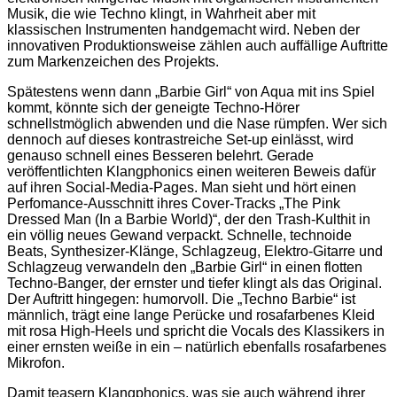
Musik, die wie Techno klingt, in Wahrheit aber mit
klassischen Instrumenten handgemacht wird. Neben der
innovativen Produktionsweise zählen auch auffällige Auftritte
zum Markenzeichen des Projekts.
Spätestens wenn dann „Barbie Girl“ von Aqua mit ins Spiel
kommt, könnte sich der geneigte Techno-Hörer
schnellstmöglich abwenden und die Nase rümpfen. Wer sich
dennoch auf dieses kontrastreiche Set-up einlässt, wird
genauso schnell eines Besseren belehrt. Gerade
veröffentlichten Klangphonics einen weiteren Beweis dafür
auf ihren Social-Media-Pages. Man sieht und hört einen
Perfomance-Ausschnitt ihres Cover-Tracks „The Pink
Dressed Man (In a Barbie World)“, der den Trash-Kulthit in
ein völlig neues Gewand verpackt. Schnelle, technoide
Beats, Synthesizer-Klänge, Schlagzeug, Elektro-Gitarre und
Schlagzeug verwandeln den „Barbie Girl“ in einen flotten
Techno-Banger, der ernster und tiefer klingt als das Original.
Der Auftritt hingegen: humorvoll. Die „Techno Barbie“ ist
männlich, trägt eine lange Perücke und rosafarbenes Kleid
mit rosa High-Heels und spricht die Vocals des Klassikers in
einer ernsten weiße in ein – natürlich ebenfalls rosafarbenes
Mikrofon.
Damit teasern Klangphonics, was sie auch während ihrer