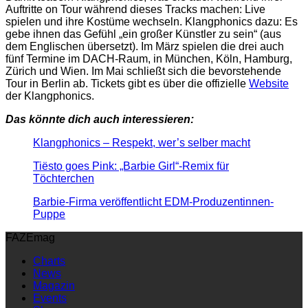
Auftritte on Tour während dieses Tracks machen: Live
spielen und ihre Kostüme wechseln. Klangphonics dazu: Es
gebe ihnen das Gefühl „ein großer Künstler zu sein“ (aus
dem Englischen übersetzt). Im März spielen die drei auch
fünf Termine im DACH-Raum, in München, Köln, Hamburg,
Zürich und Wien. Im Mai schließt sich die bevorstehende
Tour in Berlin ab. Tickets gibt es über die offizielle
Website
der Klangphonics.
Das könnte dich auch interessieren:
Klangphonics – Respekt, wer’s selber macht
Tiësto goes Pink: „Barbie Girl“-Remix für
Töchterchen
Barbie-Firma veröffentlicht EDM-Produzentinnen-
Puppe
FAZEmag
Charts
News
Magazin
Events