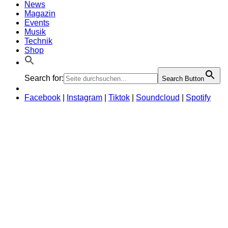
News
Magazin
Events
Musik
Technik
Shop
Search for:
Search Button
Facebook
|
Instagram
|
Tiktok
|
Soundcloud
|
Spotify