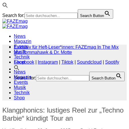
Search for:
Search Button
Zum
Inhalt
springen
News
Magazin
Events
Exklusiv für Heft-Leser*innen: FAZEmag In The Mix
Musik
von Tommahawk & Dr. Motte
Technik
Shop
Facebook
|
Instagram
|
Tiktok
|
Soundcloud
|
Spotify
News
Magazin
Search for:
Search Button
Events
Musik
Technik
Shop
Klangphonics: lustiges Reel zur „Techno
Barbie“ kündigt Tour an