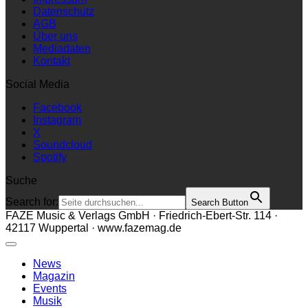
Datenschutz
AGB
Über uns
Mediadaten
Kontakt
Social Media
Facebook
Instagram
X
Soundcloud
Spotify
Suche
Search for:
Search Button
FAZE Music & Verlags GmbH · Friedrich-Ebert-Str. 114 ·
42117 Wuppertal · www.fazemag.de
News
Magazin
Events
Musik