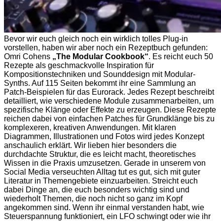
Bevor wir euch gleich noch ein wirklich tolles Plug-in
vorstellen, haben wir aber noch ein Rezeptbuch gefunden:
Omri Cohens
„The Modular Cookbook“
. Es reicht euch 50
Rezepte als geschmackvolle Inspiration für
Kompositionstechniken und Sounddesign mit Modular-
Synths. Auf 115 Seiten bekommt ihr eine Sammlung an
Patch-Beispielen für das Eurorack. Jedes Rezept beschreibt
detailliert, wie verschiedene Module zusammenarbeiten, um
spezifische Klänge oder Effekte zu erzeugen. Diese Rezepte
reichen dabei von einfachen Patches für Grundklänge bis zu
komplexeren, kreativen Anwendungen. Mit klaren
Diagrammen, Illustrationen und Fotos wird jedes Konzept
anschaulich erklärt. Wir lieben hier besonders die
durchdachte Struktur, die es leicht macht, theoretisches
Wissen in die Praxis umzusetzen. Gerade in unserem von
Social Media verseuchten Alltag tut es gut, sich mit guter
Literatur in Themengebiete einzuarbeiten. Streicht euch
dabei Dinge an, die euch besonders wichtig sind und
wiederholt Themen, die noch nicht so ganz im Kopf
angekommen sind. Wenn ihr einmal verstanden habt, wie
Steuerspannung funktioniert, ein LFO schwingt oder wie ihr