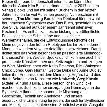
Papier über eure Leidenschaft informieren könnt. Der
dänische Autor Kim Bjooks gründete im Jahr 2017 seinen
Verlag Bjooks und hat mit seinen Büchern in den letzten
Jahren schon für viel Aufsehen gesorgt. Nun erschien mit
seinem
„The Minimoog Book“
ein Denkmal für den wohl
berühmtesten Synthesizer ever. Das Buch, geschrieben von
Joe Silva, basiert auf über einem Jahrzehnt intensiver
Recherche. Es enthält zahlreiche bislang unveröffentlichte
Fotos, technische Schaltpläne und historische
Werbematerialien, die die Entwicklungsgeschichte des
Minimoogs von den frühen Prototypen bis hin zu modernen
Modellen wie dem Voyager detailliert nachzeichnen. Damit
richtet sich das Werk besonders an passionierte Minimoog-
Enthusiast*innen. Wie bei Bjooks üblich kommen auch hier
prominente Künstler*innen und Zeitzeuginnen und -zeugen
zu Wort. Musiker*innen wie Keith Emerson, Rick Wakeman,
Chick Corea, Gary Numan, George Duke und Anne Dudley
teilen ihre Erlebnisse mit dem Minimoog. Ergänzt wird dies
durch Beiträge von Künstlern wie Kraftwerk, Greg Kurstin
(Adele), Air und J Dilla. Diese persönlichen Einblicke
machen das Buch zu einer einzigartigen Hommage an die
Synthesizer-Ikone: eine spannende Mischung aus
Geschichte, Technik und Anekdoten und unsere
ausdrückliche Empfehlung für jeden, der sich für Synthesizer
und Musikgeschichte interessiert. Zunächst war die Ausgabe