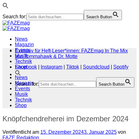
Search for:
Search Button
Zum
Inhalt
springen
News
Magazin
Events
Exklusiv für Heft-Leser*innen: FAZEmag In The Mix
Musik
von Tommahawk & Dr. Motte
Technik
Shop
Facebook
|
Instagram
|
Tiktok
|
Soundcloud
|
Spotify
News
Magazin
Search for:
Search Button
Events
Musik
Technik
Shop
Knöpfchendreherei im Dezember 2024
Veröffentlicht am
15. Dezember 2024
3. Januar 2025
von
FAZE Redaktion