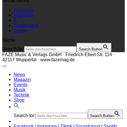
Social Media
Facebook
Instagram
X
Soundcloud
Spotify
Suche
Search for:
Search Button
FAZE Music & Verlags GmbH · Friedrich-Ebert-Str. 114 ·
42117 Wuppertal · www.fazemag.de
News
Magazin
Events
Musik
Technik
Shop
Search for:
Search Button
Facebook
|
Instagram
|
Tiktok
|
Soundcloud
|
Spotify