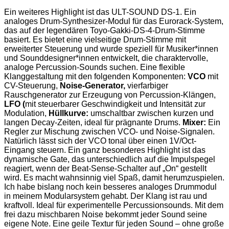
Ein weiteres Highlight ist das ULT-SOUND DS-1. Ein
analoges Drum-Synthesizer-Modul für das Eurorack-System,
das auf der legendären Toyo-Gakki-DS-4-Drum-Stimme
basiert. Es bietet eine vielseitige Drum-Stimme mit
erweiterter Steuerung und wurde speziell für Musiker*innen
und Sounddesigner*innen entwickelt, die charaktervolle,
analoge Percussion-Sounds suchen. Eine flexible
Klanggestaltung mit den folgenden Komponenten:
VCO
mit
CV-Steuerung,
Noise-Generator,
vierfarbiger
Rauschgenerator zur Erzeugung von Percussion-Klängen,
LFO (
mit steuerbarer Geschwindigkeit und Intensität zur
Modulation,
Hüllkurve:
umschaltbar zwischen kurzen und
langen Decay-Zeiten, ideal für prägnante Drums.
Mixer:
Ein
Regler zur Mischung zwischen VCO- und Noise-Signalen.
Natürlich lässt sich der VCO tonal über einen 1V/Oct-
Eingang steuern. Ein ganz besonderes Highlight ist das
dynamische Gate, das unterschiedlich auf die Impulspegel
reagiert, wenn der Beat-Sense-Schalter auf „On“ gestellt
wird. Es macht wahnsinnig viel Spaß, damit herumzuspielen.
Ich habe bislang noch kein besseres analoges Drummodul
in meinem Modularsystem gehabt. Der Klang ist rau und
kraftvoll. Ideal für experimentelle Percussionsounds. Mit dem
frei dazu mischbaren Noise bekommt jeder Sound seine
eigene Note. Eine geile Textur für jeden Sound – ohne große