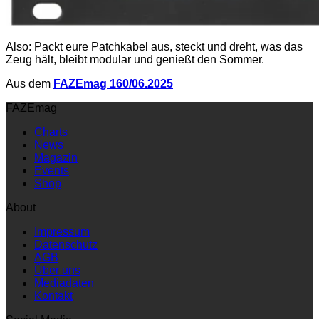
Also: Packt eure Patchkabel aus, steckt und dreht, was das
Zeug hält, bleibt modular und genießt den Sommer.
Aus dem
FAZEmag 160/06.2025
FAZEmag
Charts
News
Magazin
Events
Shop
About
Impressum
Datenschutz
AGB
Über uns
Mediadaten
Kontakt