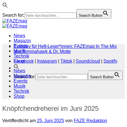
Search for:
Search Button
Zum
Inhalt
springen
News
Magazin
Events
Exklusiv für Heft-Leser*innen: FAZEmag In The Mix
Musik
von Tommahawk & Dr. Motte
Technik
Shop
Facebook
|
Instagram
|
Tiktok
|
Soundcloud
|
Spotify
News
Magazin
Search for:
Search Button
Events
Musik
Technik
Shop
Knöpfchendreherei im Juni 2025
Veröffentlicht am
25. Juni 2025
von
FAZE Redaktion