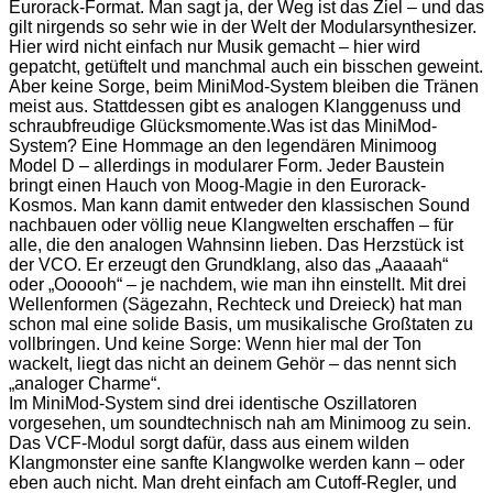
Eurorack-Format. Man sagt ja, der Weg ist das Ziel – und das
gilt nirgends so sehr wie in der Welt der Modularsynthesizer.
Hier wird nicht einfach nur Musik gemacht – hier wird
gepatcht, getüftelt und manchmal auch ein bisschen geweint.
Aber keine Sorge, beim MiniMod-System bleiben die Tränen
meist aus. Stattdessen gibt es analogen Klanggenuss und
schraubfreudige Glücksmomente.Was ist das MiniMod-
System? Eine Hommage an den legendären Minimoog
Model D – allerdings in modularer Form. Jeder Baustein
bringt einen Hauch von Moog-Magie in den Eurorack-
Kosmos. Man kann damit entweder den klassischen Sound
nachbauen oder völlig neue Klangwelten erschaffen – für
alle, die den analogen Wahnsinn lieben. Das Herzstück ist
der VCO. Er erzeugt den Grundklang, also das „Aaaaah“
oder „Oooooh“ – je nachdem, wie man ihn einstellt. Mit drei
Wellenformen (Sägezahn, Rechteck und Dreieck) hat man
schon mal eine solide Basis, um musikalische Großtaten zu
vollbringen. Und keine Sorge: Wenn hier mal der Ton
wackelt, liegt das nicht an deinem Gehör – das nennt sich
„analoger Charme“.
Im MiniMod-System sind drei identische Oszillatoren
vorgesehen, um soundtechnisch nah am Minimoog zu sein.
Das VCF-Modul sorgt dafür, dass aus einem wilden
Klangmonster eine sanfte Klangwolke werden kann – oder
eben auch nicht. Man dreht einfach am Cutoff-Regler, und