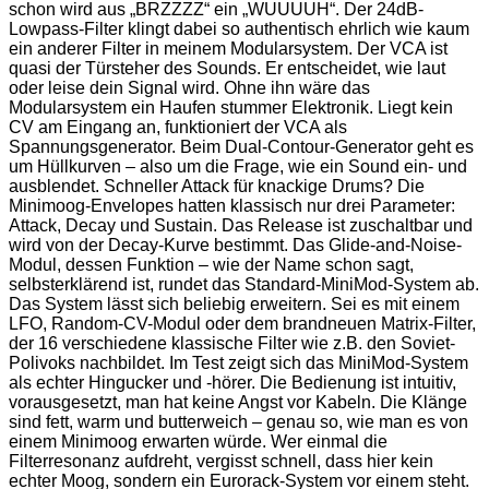
schon wird aus „BRZZZZ“ ein „WUUUUH“. Der 24dB-
Lowpass-Filter klingt dabei so authentisch ehrlich wie kaum
ein anderer Filter in meinem Modularsystem. Der VCA ist
quasi der Türsteher des Sounds. Er entscheidet, wie laut
oder leise dein Signal wird. Ohne ihn wäre das
Modularsystem ein Haufen stummer Elektronik. Liegt kein
CV am Eingang an, funktioniert der VCA als
Spannungsgenerator. Beim Dual-Contour-Generator geht es
um Hüllkurven – also um die Frage, wie ein Sound ein- und
ausblendet. Schneller Attack für knackige Drums? Die
Minimoog-Envelopes hatten klassisch nur drei Parameter:
Attack, Decay und Sustain. Das Release ist zuschaltbar und
wird von der Decay-Kurve bestimmt. Das Glide-and-Noise-
Modul, dessen Funktion – wie der Name schon sagt,
selbsterklärend ist, rundet das Standard-MiniMod-System ab.
Das System lässt sich beliebig erweitern. Sei es mit einem
LFO, Random-CV-Modul oder dem brandneuen Matrix-Filter,
der 16 verschiedene klassische Filter wie z.B. den Soviet-
Polivoks nachbildet. Im Test zeigt sich das MiniMod-System
als echter Hingucker und -hörer. Die Bedienung ist intuitiv,
vorausgesetzt, man hat keine Angst vor Kabeln. Die Klänge
sind fett, warm und butterweich – genau so, wie man es von
einem Minimoog erwarten würde. Wer einmal die
Filterresonanz aufdreht, vergisst schnell, dass hier kein
echter Moog, sondern ein Eurorack-System vor einem steht.