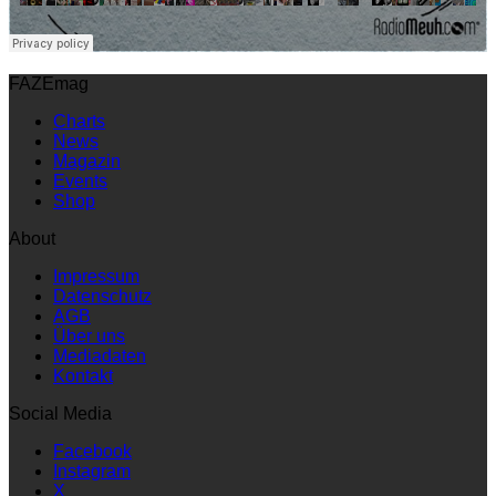
FAZEmag
Charts
News
Magazin
Events
Shop
About
Impressum
Datenschutz
AGB
Über uns
Mediadaten
Kontakt
Social Media
Facebook
Instagram
X