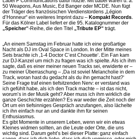
Label F Communications dafür nutzte. Mit dabei waren u. a.
50 Weapons, Aus Music, Ed Banger oder MCDE. Nun fügt
der Träger des französischen Verdienstordens „Légion
d’Honneur“ ein weiteres Imprint dazu –
Kompakt Records
.
Für das Kölner Label liefert er die 95. Katalognummer der
„Speicher“
-Reihe, die den Titel
„Tribute EP“
trägt.
„An einem Samstag im Februar hatte ich eine großartige
Nacht als DJ im Oval Space in London. In der Mitte meines
Sets brachte ich ‚1-4 Doctor C’est Chouette‘. Ein Fan kam
zur DJ-Kanzel um mich zu fragen was ich spielte. Als ich ihm
sagte, daß es einer meiner neuen Tracks sei, erwiderte er –
zu meiner Überraschung – ‚Da ist soviel Melancholie in dem
Track, woran hast du gedacht als du ihn gemacht hast?‘
Seine Frage traf einen tiefsitzenden Nerv: er verstand was
ich gefühlt habe, als ich den Track machte – ist das nicht,
worum’s in der Musik geht? Aber muss ich ihm wirklich die
ganze Geschichte erzählen? Es war weder die Zeit noch der
Ort um ein tiefsinniges Gespräch anzufangen, also lächelte
ich ihn einfach nur an und dankte ihm für seinen
Enthusiasmus.
Es gibt Momente in unserem Leben, wenn wir ein etwas
Kleines widmen sollten, an die Leute oder Orte, die uns
wichtig sind. Darum geht’s bei dieser Platte: ganz einfach
sagen, dass ich dich liebe, dass ich dich vermisse, oder mich