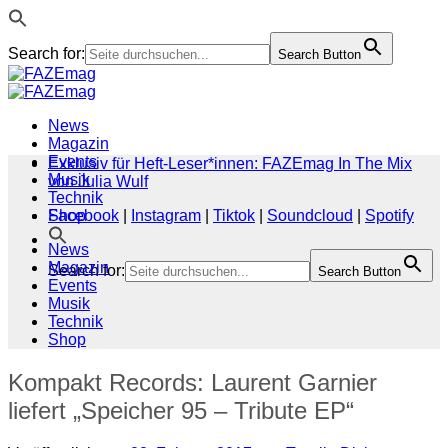
Search for:
Search Button
Zum
Inhalt
springen
News
Magazin
Events
Exklusiv für Heft-Leser*innen: FAZEmag In The Mix
Musik
von Julia Wulf
Technik
Shop
Facebook
|
Instagram
|
Tiktok
|
Soundcloud
|
Spotify
News
Magazin
Search for:
Search Button
Events
Musik
Technik
Shop
Kompakt Records: Laurent Garnier
liefert „Speicher 95 – Tribute EP“