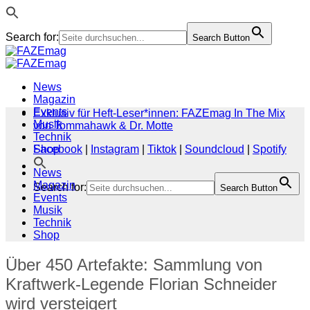
Search for:
Search Button
Zum
Inhalt
springen
News
Magazin
Events
Exklusiv für Heft-Leser*innen: FAZEmag In The Mix
Musik
von Tommahawk & Dr. Motte
Technik
Shop
Facebook
|
Instagram
|
Tiktok
|
Soundcloud
|
Spotify
News
Magazin
Search for:
Search Button
Events
Musik
Technik
Shop
Über 450 Artefakte: Sammlung von
Kraftwerk-Legende Florian Schneider
wird versteigert