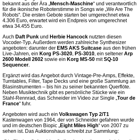
bekannt aus der Ära „
Mensch-Maschine
“ und verantwortlich
für die ikonische Roboterstimme in Songs wie „We Are The
Robots“. Die ersten Gebote starten bei umgerechnet etwa
4.306 Euro, erwartet wird ein Endpreis von umgerechnet
etwa 34.455 Euro.
Auch
Daft Punk
und
Herbie Hancock
nutzten diesen
Vocoder-Typ. Außerdem werden zahlreiche Synthesizer
angeboten: darunter der
EMS AKS Suitcase
aus den frühen
Live-Jahren, ein
Korg PS-3020
,
PS-3010
, ein seltener
Arp
2600 Modell 2602
sowie ein
Korg MS-50
mit
SQ-10
Sequencer
.
Ergänzt wird das Angebot durch Vintage-Pre-Amps, Effekte,
Turntables, Filter, Tape Decks und eine große Sammlung an
Blasinstrumenten – bis hin zu seiner bekannten Querflöte.
Neben Musiktechnik gibt es persönliche Stücke wie ein
Stahl-Rennrad, das Schneider im Video zur Single „
Tour de
France
“ fuhr.
Angeboten wird auch ein
Volkswagen Typ 2/T1
Kastenwagen von 1964, der von Schneider gefahren wurde
und im deutschen Biopic „
Eight Miles High
“ von 2007 zu
sehen ist. Das Auktionshaus schreibt zur Sammlung: