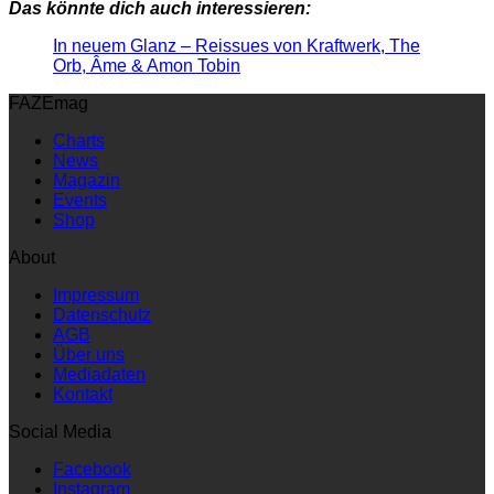
Das könnte dich auch interessieren:
In neuem Glanz – Reissues von Kraftwerk, The
Orb, Âme & Amon Tobin
FAZEmag
Charts
News
Magazin
Events
Shop
About
Impressum
Datenschutz
AGB
Über uns
Mediadaten
Kontakt
Social Media
Facebook
Instagram