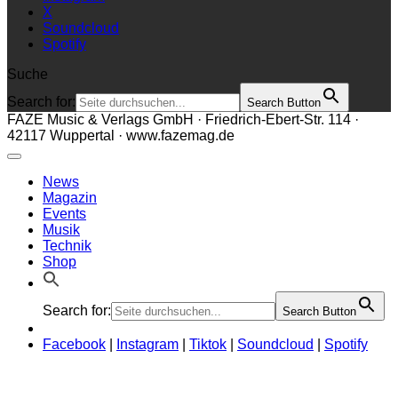
X
Soundcloud
Spotify
Suche
Search for:
Search Button
FAZE Music & Verlags GmbH · Friedrich-Ebert-Str. 114 ·
42117 Wuppertal · www.fazemag.de
News
Magazin
Events
Musik
Technik
Shop
Search for:
Search Button
Facebook
|
Instagram
|
Tiktok
|
Soundcloud
|
Spotify