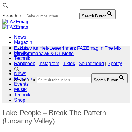
Search for:
Search Button
Zum
Inhalt
springen
News
Magazin
Events
Exklusiv für Heft-Leser*innen: FAZEmag In The Mix
Musik
von Tommahawk & Dr. Motte
Technik
Shop
Facebook
|
Instagram
|
Tiktok
|
Soundcloud
|
Spotify
News
Magazin
Search for:
Search Button
Events
Musik
Technik
Shop
Lake People – Break The Pattern
(Uncanny Valley)