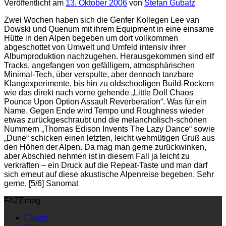
Veröffentlicht am
13. Oktober 2006
von
Stefan Gubatz
Zwei Wochen haben sich die Genfer Kollegen Lee van
Dowski und Quenum mit ihrem Equipment in eine einsame
Hütte in den Alpen begeben um dort vollkommen
abgeschottet von Umwelt und Umfeld intensiv ihrer
Albumproduktion nachzugehen. Herausgekommen sind elf
Tracks, angefangen von gefälligem, atmosphärischen
Minimal-Tech, über verspulte, aber dennoch tanzbare
Klangexperimente, bis hin zu oldschooligen Build-Rockern
wie das direkt nach vorne gehende „Little Doll Chaos
Pounce Upon Option Assault Reverberation“. Was für ein
Name. Gegen Ende wird Tempo und Roughness wieder
etwas zurückgeschraubt und die melancholisch-schönen
Nummern „Thomas Edison Invents The Lazy Dance“ sowie
„Dune“ schicken einen letzten, leicht wehmütigen Gruß aus
den Höhen der Alpen. Da mag man gerne zurückwinken,
aber Abschied nehmen ist in diesem Fall ja leicht zu
verkraften – ein Druck auf die Repeat-Taste und man darf
sich erneut auf diese akustische Alpenreise begeben. Sehr
gerne. [5/6] Sanomat
FAZEmag
Charts