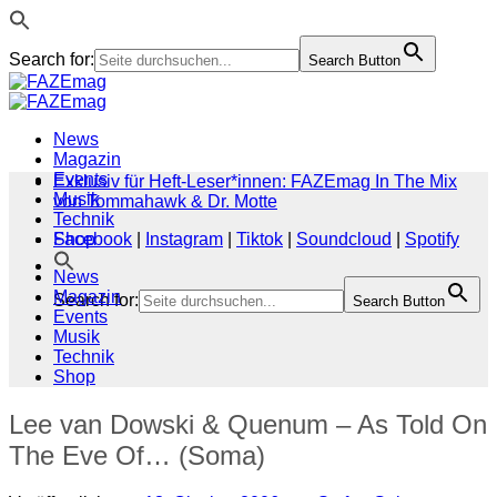
Search for:
Search Button
Zum
Inhalt
springen
News
Magazin
Events
Exklusiv für Heft-Leser*innen: FAZEmag In The Mix
Musik
von Tommahawk & Dr. Motte
Technik
Shop
Facebook
|
Instagram
|
Tiktok
|
Soundcloud
|
Spotify
News
Magazin
Search for:
Search Button
Events
Musik
Technik
Shop
Lee van Dowski & Quenum – As Told On
The Eve Of… (Soma)