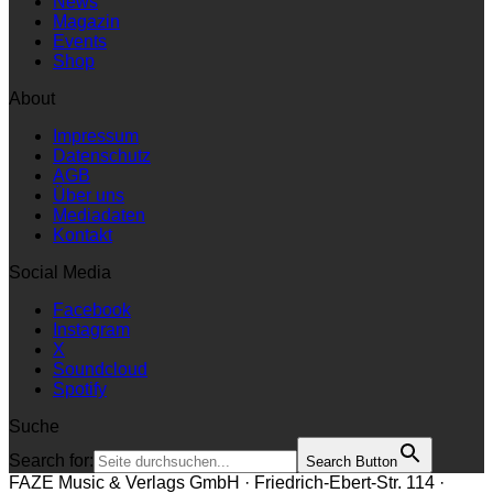
News
Magazin
Events
Shop
About
Impressum
Datenschutz
AGB
Über uns
Mediadaten
Kontakt
Social Media
Facebook
Instagram
X
Soundcloud
Spotify
Suche
Search for:
Search Button
FAZE Music & Verlags GmbH · Friedrich-Ebert-Str. 114 ·