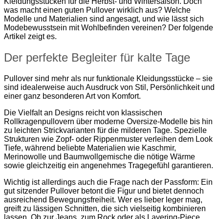
Kleidungsstücken für die Herbst- und Wintersaison. Doch
was macht einen guten Pullover wirklich aus? Welche
Modelle und Materialien sind angesagt, und wie lässt sich
Modebewusstsein mit Wohlbefinden vereinen? Der folgende
Artikel zeigt es.
Der perfekte Begleiter für kalte Tage
Pullover sind mehr als nur funktionale Kleidungsstücke – sie
sind idealerweise auch Ausdruck von Stil, Persönlichkeit und
einer ganz besonderen Art von Komfort.
Die Vielfalt an Designs reicht von klassischen
Rollkragenpullovern über moderne Oversize-Modelle bis hin
zu leichten Strickvarianten für die milderen Tage. Spezielle
Strukturen wie Zopf- oder Rippenmuster verleihen dem Look
Tiefe, während beliebte Materialien wie Kaschmir,
Merinowolle und Baumwollgemische die nötige Wärme
sowie gleichzeitig ein angenehmes Tragegefühl garantieren.
Wichtig ist allerdings auch die Frage nach der Passform: Ein
gut sitzender Pullover betont die Figur und bietet dennoch
ausreichend Bewegungsfreiheit. Wer es lieber leger mag,
greift zu lässigen Schnitten, die sich vielseitig kombinieren
lassen. Ob zur Jeans, zum Rock oder als Layering-Piece