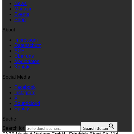
News
Magazin
Events
Shop
About
Impressum
Datenschutz
AGB
Über uns
Mediadaten
Kontakt
Social Media
Facebook
Instagram
X
Soundcloud
Spotify
Suche
Search for:
Search Button