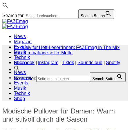
Search for:
Search Button
Zum
Inhalt
springen
News
Magazin
Events
Exklusiv für Heft-Leser*innen: FAZEmag In The Mix
Musik
von Tommahawk & Dr. Motte
Technik
Shop
Facebook
|
Instagram
|
Tiktok
|
Soundcloud
|
Spotify
News
Magazin
Search for:
Search Button
Events
Musik
Technik
Shop
Modische Pullover für Damen: Warm
und stilvoll durch die Saison