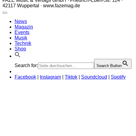
FAZE Music & Verlags GmbH · Friedrich-Ebert-Str. 114 ·
42117 Wuppertal · www.fazemag.de
News
Magazin
Events
Musik
Technik
Shop
Search for:
Search Button
Facebook
|
Instagram
|
Tiktok
|
Soundcloud
|
Spotify