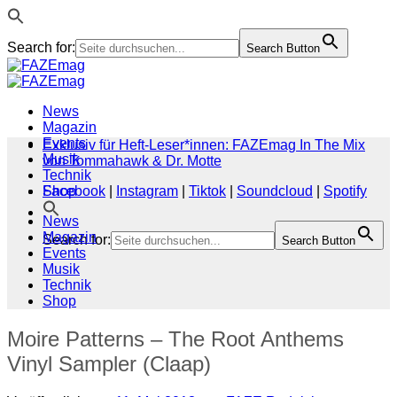
Search for:
Search Button
Zum
Inhalt
springen
News
Magazin
Events
Exklusiv für Heft-Leser*innen: FAZEmag In The Mix
Musik
von Tommahawk & Dr. Motte
Technik
Shop
Facebook
|
Instagram
|
Tiktok
|
Soundcloud
|
Spotify
News
Magazin
Search for:
Search Button
Events
Musik
Technik
Shop
Moire Patterns – The Root Anthems
Vinyl Sampler (Claap)