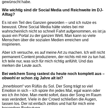
gewünscht habe.
Wie wichtig sind dir Social Media und Reichweite im DJ-
Alltag?
Es ist ein Teil des Ganzen geworden – und ich nutze es
bewusst. Ohne Social Media hätte vieles bei mir
wahrscheinlich nicht so schnell Fahrt aufgenommen, es ist ja
quasi ein Portal zu der ganzen Welt. Man kann so viele
Menschen über die sozialen Medien erreichen und
inspirieren.
Aber ich versuche, es auf meine Art zu machen. Ich will nicht
permanent Content produzieren, der nichts mit mir zu tun hat.
Ich teile nur, was sich für mich richtig anfühlt. Und das
merken die Leute auch.
Bei welchem Song rastest du heute noch komplett aus –
obwohl er schon zig Jahre alt ist?
„Innerbloom“ von Rüfüs du Sol. Der Song trägt so viel
Emotion in sich – ich spüre ihn jedes Mal, egal wann oder
wo ich ihn höre. Man merkt sofort, dass der Song im Raum
was verändert. Viele in der Crowd schließen die Augen,
lassen los. Der ist einfach zeitlos und hat für mich eine
besondere Bedeutung