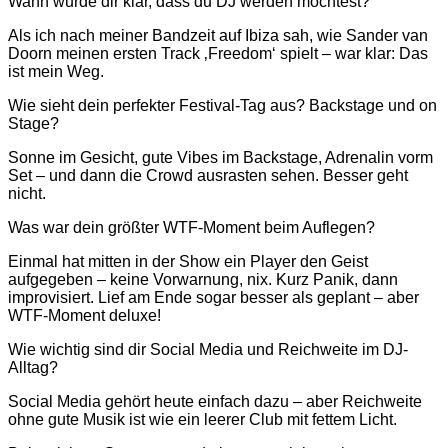
Wann wurde dir klar, dass du DJ werden möchtest?
Als ich nach meiner Bandzeit auf Ibiza sah, wie Sander van
Doorn meinen ersten Track ‚Freedom‘ spielt – war klar: Das
ist mein Weg.
Wie sieht dein perfekter Festival-Tag aus? Backstage und on
Stage?
Sonne im Gesicht, gute Vibes im Backstage, Adrenalin vorm
Set – und dann die Crowd ausrasten sehen. Besser geht
nicht.
Was war dein größter WTF-Moment beim Auflegen?
Einmal hat mitten in der Show ein Player den Geist
aufgegeben – keine Vorwarnung, nix. Kurz Panik, dann
improvisiert. Lief am Ende sogar besser als geplant – aber
WTF-Moment deluxe!
Wie wichtig sind dir Social Media und Reichweite im DJ-
Alltag?
Social Media gehört heute einfach dazu – aber Reichweite
ohne gute Musik ist wie ein leerer Club mit fettem Licht.