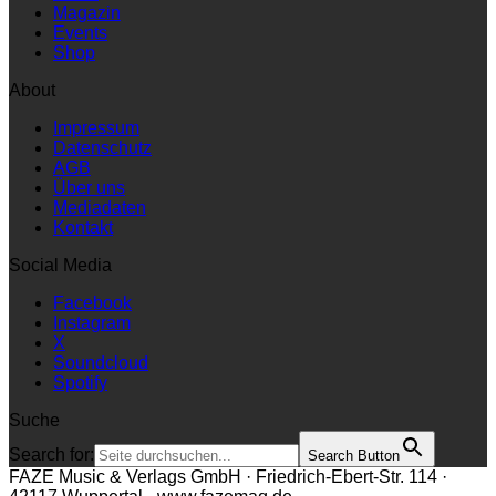
Magazin
Events
Shop
About
Impressum
Datenschutz
AGB
Über uns
Mediadaten
Kontakt
Social Media
Facebook
Instagram
X
Soundcloud
Spotify
Suche
Search for:
Search Button
FAZE Music & Verlags GmbH · Friedrich-Ebert-Str. 114 ·