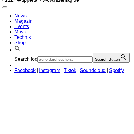
42117 Wuppertal · www.fazemag.de
News
Magazin
Events
Musik
Technik
Shop
Search for:
Search Button
Facebook
|
Instagram
|
Tiktok
|
Soundcloud
|
Spotify