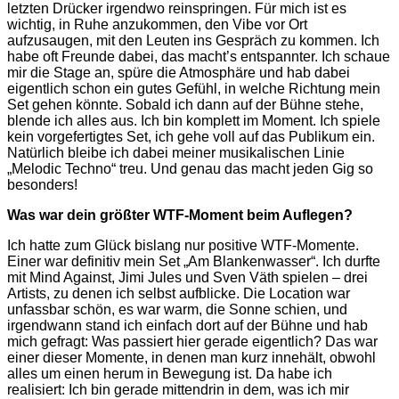
letzten Drücker irgendwo reinspringen. Für mich ist es
wichtig, in Ruhe anzukommen, den Vibe vor Ort
aufzusaugen, mit den Leuten ins Gespräch zu kommen. Ich
habe oft Freunde dabei, das macht’s entspannter. Ich schaue
mir die Stage an, spüre die Atmosphäre und hab dabei
eigentlich schon ein gutes Gefühl, in welche Richtung mein
Set gehen könnte. Sobald ich dann auf der Bühne stehe,
blende ich alles aus. Ich bin komplett im Moment. Ich spiele
kein vorgefertigtes Set, ich gehe voll auf das Publikum ein.
Natürlich bleibe ich dabei meiner musikalischen Linie
„Melodic Techno“ treu. Und genau das macht jeden Gig so
besonders!
Was war dein größter WTF-Moment beim Auflegen?
Ich hatte zum Glück bislang nur positive WTF-Momente.
Einer war definitiv mein Set „Am Blankenwasser“. Ich durfte
mit Mind Against, Jimi Jules und Sven Väth spielen – drei
Artists, zu denen ich selbst aufblicke. Die Location war
unfassbar schön, es war warm, die Sonne schien, und
irgendwann stand ich einfach dort auf der Bühne und hab
mich gefragt: Was passiert hier gerade eigentlich? Das war
einer dieser Momente, in denen man kurz innehält, obwohl
alles um einen herum in Bewegung ist. Da habe ich
realisiert: Ich bin gerade mittendrin in dem, was ich mir