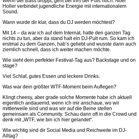
Wenn der Bass droppt, geht bei ihm der Puls hoch. Noel
Holler verbindet jugendliche Energie mit internationalem
Sound.
Wann wurde dir klar, dass du DJ werden möchtest?
Mit 14 – da war ich auf dem Internat, hatte den ganzen Tag
nichts zu tun, aber da stand halt ein DJ-Pult rum. So kam ich
erstmal zu dem Ganzen, hab‘s geliebt und wusste dann auch
ziemlich schnell, dass ich weiter machen möchte.
Wie sieht dein perfekter Festival-Tag aus? Backstage und on
stage?
Viel Schlaf, gutes Essen und leckere Drinks.
Was war dein größter WTF-Moment beim Auflegen?
Klingt cheesy, aber grade solche Momente habe ich aktuell
eigentlich andauernd, wenn ich mir anschaue, wo wir
mittlerweile sind und was wir auf die Beine stellen
gemeinsam als Community. Schau dann oft in die Crowd und
denk mit „WTF, wie bin ich hier gelandet“.
Wie wichtig sind dir Social Media und Reichweite im DJ-
Alltag?