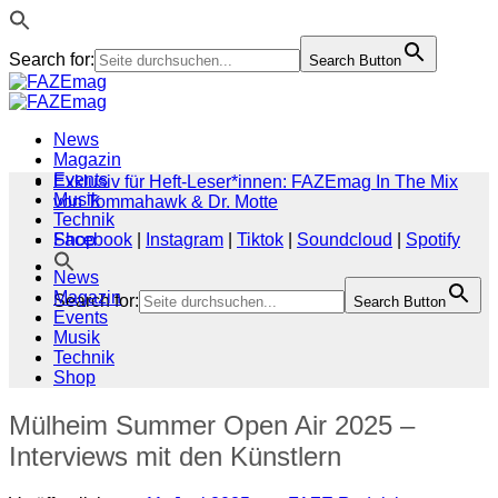
Search for:
Search Button
Zum
Inhalt
springen
News
Magazin
Events
Exklusiv für Heft-Leser*innen: FAZEmag In The Mix
Musik
von Tommahawk & Dr. Motte
Technik
Shop
Facebook
|
Instagram
|
Tiktok
|
Soundcloud
|
Spotify
News
Magazin
Search for:
Search Button
Events
Musik
Technik
Shop
Mülheim Summer Open Air 2025 –
Interviews mit den Künstlern