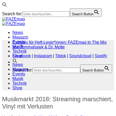
Search for:
Search Button
Zum
Inhalt
springen
News
Magazin
Events
Exklusiv für Heft-Leser*innen: FAZEmag In The Mix
Musik
von Tommahawk & Dr. Motte
Technik
Shop
Facebook
|
Instagram
|
Tiktok
|
Soundcloud
|
Spotify
News
Magazin
Search for:
Search Button
Events
Musik
Technik
Shop
Musikmarkt 2018: Streaming marschiert,
Vinyl mit Verlusten