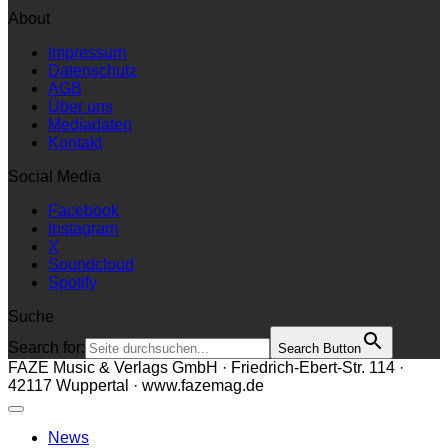
About
Impressum
Datenschutz
AGB
Über uns
Mediadaten
Kontakt
Social Media
Facebook
Instagram
X
Soundcloud
Spotify
Suche
Search for:
Search Button
FAZE Music & Verlags GmbH · Friedrich-Ebert-Str. 114 ·
42117 Wuppertal · www.fazemag.de
News