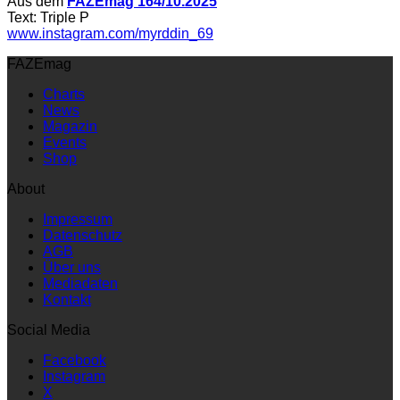
Aus dem
FAZEmag 164/10.2025
Text: Triple P
www.instagram.com/myrddin_69
FAZEmag
Charts
News
Magazin
Events
Shop
About
Impressum
Datenschutz
AGB
Über uns
Mediadaten
Kontakt
Social Media
Facebook
Instagram
X