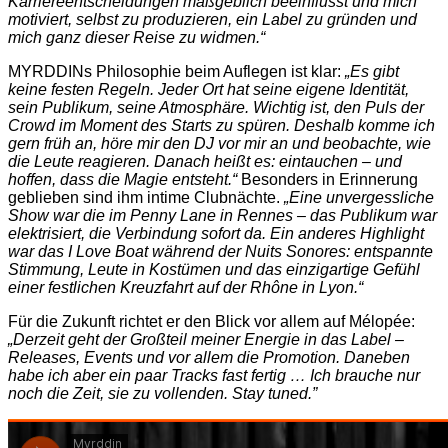
Karriereentscheidungen maßgeblich beeinflusst und mich
motiviert, selbst zu produzieren, ein Label zu gründen und
mich ganz dieser Reise zu widmen.“
MYRDDINs Philosophie beim Auflegen ist klar:
„Es gibt
keine festen Regeln. Jeder Ort hat seine eigene Identität,
sein Publikum, seine Atmosphäre. Wichtig ist, den Puls der
Crowd im Moment des Starts zu spüren. Deshalb komme ich
gern früh an, höre mir den DJ vor mir an und beobachte, wie
die Leute reagieren. Danach heißt es: eintauchen – und
hoffen, dass die Magie entsteht.“
Besonders in Erinnerung
geblieben sind ihm intime Clubnächte.
„Eine unvergessliche
Show war die im Penny Lane in Rennes – das Publikum war
elektrisiert, die Verbindung sofort da. Ein anderes Highlight
war das I Love Boat während der Nuits Sonores: entspannte
Stimmung, Leute in Kostümen und das einzigartige Gefühl
einer festlichen Kreuzfahrt auf der Rhône in Lyon.“
Für die Zukunft richtet er den Blick vor allem auf Mélopée:
„Derzeit geht der Großteil meiner Energie in das Label –
Releases, Events und vor allem die Promotion. Daneben
habe ich aber ein paar Tracks fast fertig … Ich brauche nur
noch die Zeit, sie zu vollenden. Stay tuned.”