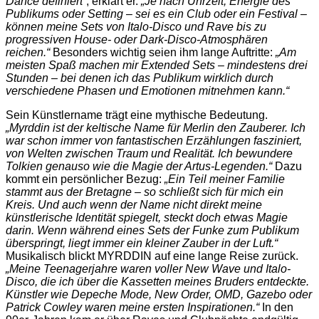
Dance definiert“
, erklärt er.
„Je nach Uhrzeit, Energie des
Publikums oder Setting – sei es ein Club oder ein Festival –
können meine Sets von Italo-Disco und Rave bis zu
progressiven House- oder Dark-Disco-Atmosphären
reichen.“
Besonders wichtig seien ihm lange Auftritte:
„Am
meisten Spaß machen mir Extended Sets – mindestens drei
Stunden – bei denen ich das Publikum wirklich durch
verschiedene Phasen und Emotionen mitnehmen kann.“
Sein Künstlername trägt eine mythische Bedeutung.
„Myrddin ist der keltische Name für Merlin den Zauberer. Ich
war schon immer von fantastischen Erzählungen fasziniert,
von Welten zwischen Traum und Realität. Ich bewundere
Tolkien genauso wie die Magie der Artus-Legenden.“
Dazu
kommt ein persönlicher Bezug:
„Ein Teil meiner Familie
stammt aus der Bretagne – so schließt sich für mich ein
Kreis. Und auch wenn der Name nicht direkt meine
künstlerische Identität spiegelt, steckt doch etwas Magie
darin. Wenn während eines Sets der Funke zum Publikum
überspringt, liegt immer ein kleiner Zauber in der Luft.“
Musikalisch blickt MYRDDIN auf eine lange Reise zurück.
„Meine Teenagerjahre waren voller New Wave und Italo-
Disco, die ich über die Kassetten meines Bruders entdeckte.
Künstler wie Depeche Mode, New Order, OMD, Gazebo oder
Patrick Cowley waren meine ersten Inspirationen.“
In den