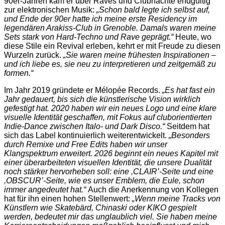
90er-Jahren kam er über Raves und Clubnächte endgültig
zur elektronischen Musik:
„Schon bald legte ich selbst auf,
und Ende der 90er hatte ich meine erste Residency im
legendären Arakiss-Club in Grenoble. Damals waren meine
Sets stark von Hard-Techno und Rave geprägt.“
Heute, wo
diese Stile ein Revival erleben, kehrt er mit Freude zu diesen
Wurzeln zurück.
„Sie waren meine frühesten Inspirationen –
und ich liebe es, sie neu zu interpretieren und zeitgemäß zu
formen.“
Im Jahr 2019 gründete er Mélopée Records.
„Es hat fast ein
Jahr gedauert, bis sich die künstlerische Vision wirklich
gefestigt hat. 2020 haben wir ein neues Logo und eine klare
visuelle Identität geschaffen, mit Fokus auf cluborientierten
Indie-Dance zwischen Italo- und Dark Disco.“
Seitdem hat
sich das Label kontinuierlich weiterentwickelt.
„Besonders
durch Remixe und Free Edits haben wir unser
Klangspektrum erweitert. 2026 beginnt ein neues Kapitel mit
einer überarbeiteten visuellen Identität, die unsere Dualität
noch stärker hervorheben soll: eine ,CLAIR’-Seite und eine
,OBSCUR’-Seite, wie es unser Emblem, die Eule, schon
immer angedeutet hat.“
Auch die Anerkennung von Kollegen
hat für ihn einen hohen Stellenwert:
„Wenn meine Tracks von
Künstlern wie Skatebärd, Chinaski oder KIKO gespielt
werden, bedeutet mir das unglaublich viel. Sie haben meine