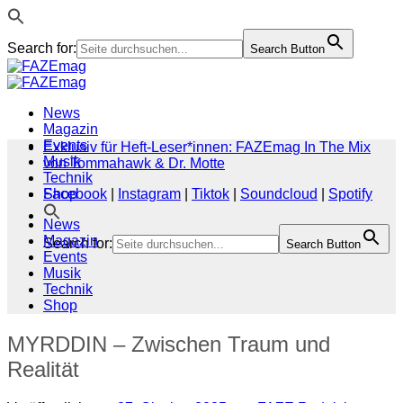
Search for:
Search Button
Zum
Inhalt
springen
News
Magazin
Events
Exklusiv für Heft-Leser*innen: FAZEmag In The Mix
Musik
von Tommahawk & Dr. Motte
Technik
Shop
Facebook
|
Instagram
|
Tiktok
|
Soundcloud
|
Spotify
News
Magazin
Search for:
Search Button
Events
Musik
Technik
Shop
MYRDDIN – Zwischen Traum und
Realität