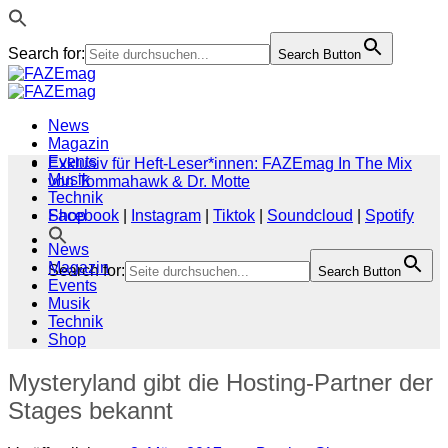
Search for:
Search Button
Zum
Inhalt
springen
News
Magazin
Events
Exklusiv für Heft-Leser*innen: FAZEmag In The Mix
Musik
von Tommahawk & Dr. Motte
Technik
Shop
Facebook
|
Instagram
|
Tiktok
|
Soundcloud
|
Spotify
News
Magazin
Search for:
Search Button
Events
Musik
Technik
Shop
Mysteryland gibt die Hosting-Partner der
Stages bekannt