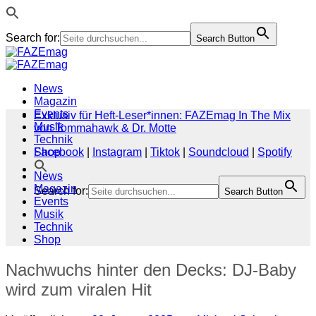
Search for:
Search Button
Zum
Inhalt
springen
News
Magazin
Events
Exklusiv für Heft-Leser*innen: FAZEmag In The Mix
Musik
von Tommahawk & Dr. Motte
Technik
Shop
Facebook
|
Instagram
|
Tiktok
|
Soundcloud
|
Spotify
News
Magazin
Search for:
Search Button
Events
Musik
Technik
Shop
Nachwuchs hinter den Decks: DJ-Baby
wird zum viralen Hit