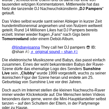
tausenden witzigen Kommentatoren. Mittlerweile hat das
Netz die tanzende DJ Nachwuchskünstlerin „
DJ Pampers
“
getauft.
Das Video selbst wurde samt seiner Ableger in kurzer Zeit
hundertmillionenmal angesehen und von Nutzern weltweit
geteilt. Rund 14 Millionen Likes hat DJ Pampers bereits
erzielt. Immer wieder fragen „Fans“ nach Gigs beim
Tomorrowland
oder einem Debüt-Album.
@lindseyjoanna
They call her DJ pampers 😎 IB:
@shan ﾒ𝟶
♬ original sound – shan ﾒ𝟶
Die elektronische Musikszene und Babys, das passt einfach
zusammen. Eines der wohl bekanntesten Babys der Raver-
Szene dürfe das ehemalige Logo des Senders
Sunshine
Live
sein. „
Clubby
“ wurde 1999 vorgestellt, wuchs zu seiner
ikonischen Figur der Szene heran und endete am 25.
Geburtstag von Sunshine Live vor drei Jahren.
Doch auch im Internet stellen die kleinen Nachwuchs-Raver
immer wieder Klickrekorde auf. Die Menschen teilen Videos
besonders dann gerne, wenn die Mini-Hauptdarsteller selbst
tanzen – auf den Schultern der Eltern, in der Partymenge
oder zu Hause.