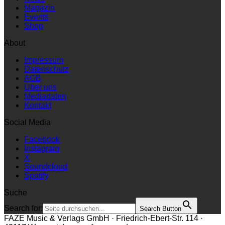
Magazin
Events
Shop
About
Impressum
Datenschutz
AGB
Über uns
Mediadaten
Kontakt
Social Media
Facebook
Instagram
X
Soundcloud
Spotify
Suche
Search for:
Search Button
FAZE Music & Verlags GmbH · Friedrich-Ebert-Str. 114 ·