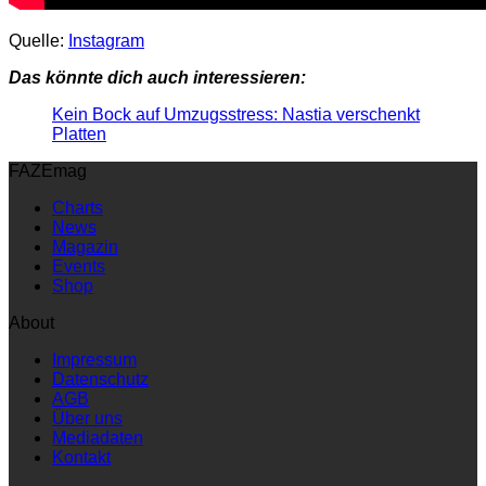
Quelle:
Instagram
Das könnte dich auch interessieren:
Kein Bock auf Umzugsstress: Nastia verschenkt
Platten
FAZEmag
Charts
News
Magazin
Events
Shop
About
Impressum
Datenschutz
AGB
Über uns
Mediadaten
Kontakt