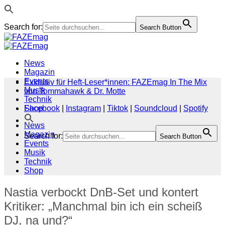
Search for:
Search Button
Zum
Inhalt
springen
News
Magazin
Events
Exklusiv für Heft-Leser*innen: FAZEmag In The Mix
Musik
von Tommahawk & Dr. Motte
Technik
Shop
Facebook
|
Instagram
|
Tiktok
|
Soundcloud
|
Spotify
News
Magazin
Search for:
Search Button
Events
Musik
Technik
Shop
Nastia verbockt DnB-Set und kontert
Kritiker: „Manchmal bin ich ein scheiß
DJ, na und?“