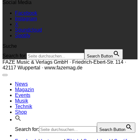
Social Media
Facebook
Instagram
X
Soundcloud
Spotify
Suche
Search for:
Search Button
FAZE Music & Verlags GmbH · Friedrich-Ebert-Str. 114 ·
42117 Wuppertal · www.fazemag.de
News
Magazin
Events
Musik
Technik
Shop
Search for:
Search Button