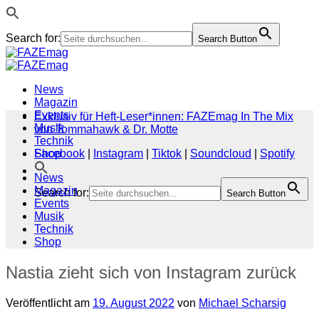
Search for:
Search Button
Zum
Inhalt
springen
News
Magazin
Events
Exklusiv für Heft-Leser*innen: FAZEmag In The Mix
Musik
von Tommahawk & Dr. Motte
Technik
Shop
Facebook
|
Instagram
|
Tiktok
|
Soundcloud
|
Spotify
News
Magazin
Search for:
Search Button
Events
Musik
Technik
Shop
Nastia zieht sich von Instagram zurück
Veröffentlicht am
19. August 2022
von
Michael Scharsig