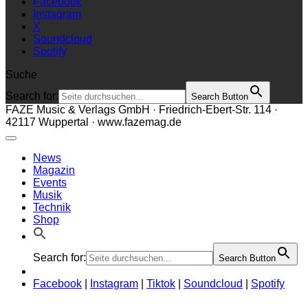
Facebook
Instagram
X
Soundcloud
Spotify
Suche
Search for:
Search Button
FAZE Music & Verlags GmbH · Friedrich-Ebert-Str. 114 ·
42117 Wuppertal · www.fazemag.de
News
Magazin
Events
Musik
Technik
Shop
Search for:
Search Button
Facebook
|
Instagram
|
Tiktok
|
Soundcloud
|
Spotify