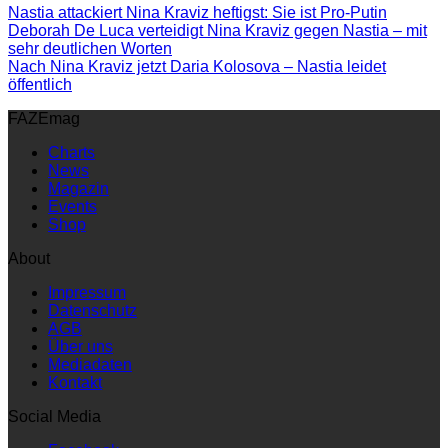
Nastia attackiert Nina Kraviz heftigst: Sie ist Pro-Putin
Deborah De Luca verteidigt Nina Kraviz gegen Nastia – mit
sehr deutlichen Worten
Nach Nina Kraviz jetzt Daria Kolosova – Nastia leidet
öffentlich
FAZEmag
Charts
News
Magazin
Events
Shop
About
Impressum
Datenschutz
AGB
Über uns
Mediadaten
Kontakt
Social Media