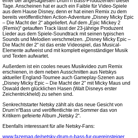
einer der angesagtesten Drum’n’Bass-Produzenten dieser
Tage. Anscheinen hat er auch ein Faible für Video-Spiele
aus dem Hause Disney, denn er hat einen Remix zu dem
bereits veröffentlichten Action-Adventure „Disney Micky Epic
– Die Macht der 2“ abgeliefert. Auf dem „Epic Mickey 2
(Remix)“ getauften Track lässt der 23-jährige Produzent
Lieder aus dem Spiele-Soundtrack mit seinen typischen
Sounds und Melodien verschmelzen. „Disney Micky Epic –
Die Macht der 2“ ist das erste Videospiel, das Musical-
Elemente aufweist und mit komplett eigenständiger Musik
und Texten aufwartet.
Außerdem ist ein cooles neues Musikvideo zum Remix
erschienen, in dem neben Ausschnitten aus Netskys
aktueller England-Tournee auch Gameplay-Szenen aus
„Disney Micky Epic – Die Macht der 2″ mit Micky Maus und
Oswald dem glücklichen Hasen (Walt Disneys erster
Zeichentrickheld) zu sehen sind.
Senkrechtstarter Netsky zählt als das neue Gesicht von
Drum’n“Bass und veröffentlichte im Sommer das von
Kritikern gefeierte Album „Netsky 2“.
Ebenfalls interessant für alle Netsky-Fans:
www.fazemag.de/netsky-drum-n-bass-fur-quereinsteiger