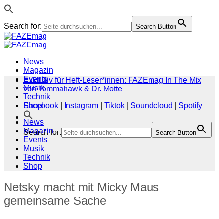
Search for:
Search Button
Zum
Inhalt
springen
News
Magazin
Events
Exklusiv für Heft-Leser*innen: FAZEmag In The Mix
Musik
von Tommahawk & Dr. Motte
Technik
Shop
Facebook
|
Instagram
|
Tiktok
|
Soundcloud
|
Spotify
News
Magazin
Search for:
Search Button
Events
Musik
Technik
Shop
Netsky macht mit Micky Maus
gemeinsame Sache