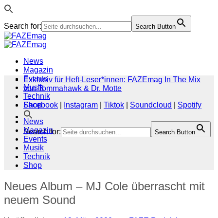
Search for:
Search Button
Zum
Inhalt
springen
News
Magazin
Events
Exklusiv für Heft-Leser*innen: FAZEmag In The Mix
Musik
von Tommahawk & Dr. Motte
Technik
Shop
Facebook
|
Instagram
|
Tiktok
|
Soundcloud
|
Spotify
News
Magazin
Search for:
Search Button
Events
Musik
Technik
Shop
Neues Album – MJ Cole überrascht mit
neuem Sound