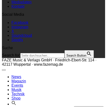
Mediadaten
Kontakt
Social Media
Facebook
Instagram
X
Soundcloud
Spotify
Suche
Search for:
Search Button
FAZE Music & Verlags GmbH · Friedrich-Ebert-Str. 114 ·
42117 Wuppertal · www.fazemag.de
News
Magazin
Events
Musik
Technik
Shop