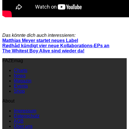
Das könnte dich auch interessieren:
Matthias Meyer startet neues Label
Rødhåd kündigt vier neue Kollaborations-EPs an
The Whitest Boy Alive sind wieder da!
FAZEmag
Charts
News
Magazin
Events
Shop
About
Impressum
Datenschutz
AGB
Über uns