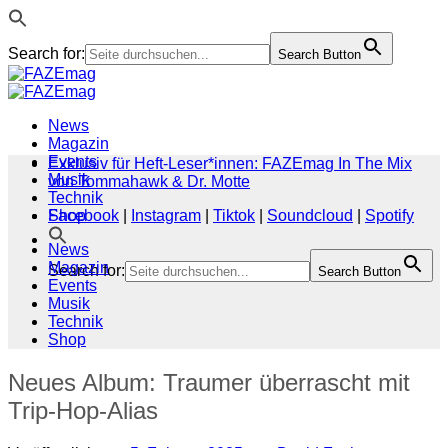
Search for:
Search Button
Zum
Inhalt
springen
News
Magazin
Events
Exklusiv für Heft-Leser*innen: FAZEmag In The Mix
Musik
von Tommahawk & Dr. Motte
Technik
Shop
Facebook
|
Instagram
|
Tiktok
|
Soundcloud
|
Spotify
News
Magazin
Search for:
Search Button
Events
Musik
Technik
Shop
Neues Album: Traumer überrascht mit
Trip-Hop-Alias