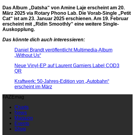
Das Album „Datsha“ von Amine Laje erscheint am 20.
März 2025 via Rotary Phono Lab. Die Vorab-Single „Petit
Cat“ ist am 23. Januar 2025 erschienen. Am 19. Februar
erscheint mit „Ridin Smoothly“ eine weitere Single-
Auskopplung.
Das könnte dich auch interessieren:
Daniel Brandt veröffentlicht Multimedia-Album
„Without Us“
Neue Vinyl-EP auf Laurent Garniers Label COD3
QR
Kraftwerk: 50-Jahres-Edition von „Autobahn“
erscheint im März
FAZEmag
Charts
News
Magazin
Events
Shop