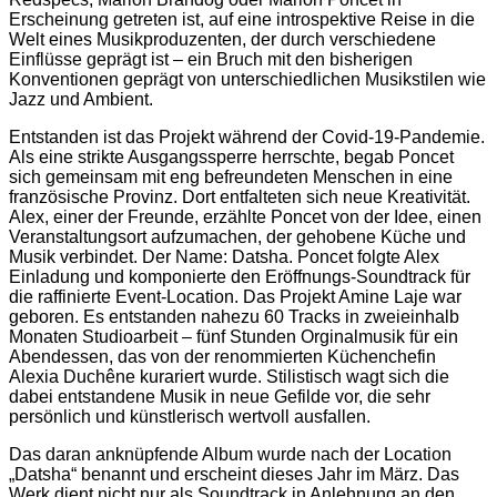
Erscheinung getreten ist, auf eine introspektive Reise in die
Welt eines Musikproduzenten, der durch verschiedene
Einflüsse geprägt ist – ein Bruch mit den bisherigen
Konventionen geprägt von unterschiedlichen Musikstilen wie
Jazz und Ambient.
Entstanden ist das Projekt während der Covid-19-Pandemie.
Als eine strikte Ausgangssperre herrschte, begab Poncet
sich gemeinsam mit eng befreundeten Menschen in eine
französische Provinz. Dort entfalteten sich neue Kreativität.
Alex, einer der Freunde, erzählte Poncet von der Idee, einen
Veranstaltungsort aufzumachen, der gehobene Küche und
Musik verbindet. Der Name: Datsha. Poncet folgte Alex
Einladung und komponierte den Eröffnungs-Soundtrack für
die raffinierte Event-Location. Das Projekt Amine Laje war
geboren. Es entstanden nahezu 60 Tracks in zweieinhalb
Monaten Studioarbeit – fünf Stunden Orginalmusik für ein
Abendessen, das von der renommierten Küchenchefin
Alexia Duchêne kurariert wurde. Stilistisch wagt sich die
dabei entstandene Musik in neue Gefilde vor, die sehr
persönlich und künstlerisch wertvoll ausfallen.
Das daran anknüpfende Album wurde nach der Location
„Datsha“ benannt und erscheint dieses Jahr im März. Das
Werk dient nicht nur als Soundtrack in Anlehnung an den