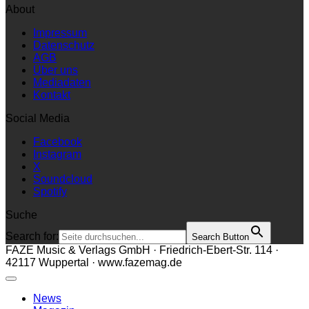
About
Impressum
Datenschutz
AGB
Über uns
Mediadaten
Kontakt
Social Media
Facebook
Instagram
X
Soundcloud
Spotify
Suche
Search for:
Search Button
FAZE Music & Verlags GmbH · Friedrich-Ebert-Str. 114 ·
42117 Wuppertal · www.fazemag.de
News