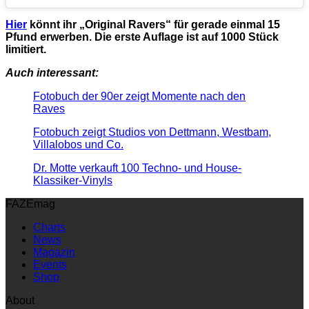
Hier
könnt ihr „Original Ravers“ für gerade einmal 15
Pfund erwerben. Die erste Auflage ist auf 1000 Stück
limitiert.
Auch interessant:
Fotobuch der 90er zeigt Momente nach den
Raves
Fotobuch zeigt Studios von Dettmann, Westbam,
Villalobos und Co.
Dr. Motte verkauft 100 Techno- und House-
Klassiker-Vinyls
FAZEmag
Charts
News
Magazin
Events
Shop
About