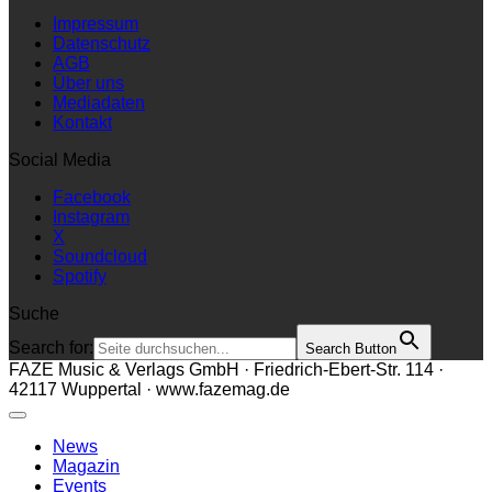
Impressum
Datenschutz
AGB
Über uns
Mediadaten
Kontakt
Social Media
Facebook
Instagram
X
Soundcloud
Spotify
Suche
Search for:
Search Button
FAZE Music & Verlags GmbH · Friedrich-Ebert-Str. 114 ·
42117 Wuppertal · www.fazemag.de
News
Magazin
Events