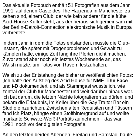
Das aktuelle Fotobuch enthält 51 Fotografien aus dem Jahr
1991, auf denen Gäste des The Haçienda in Manchester zu
sehen sind, einem Club, der wie kein anderer für die frühe
Acid-House-Kultur steht, aus der heraus sich gemeinsam mit
der Berlin-Detroit-Connection elektronische Musik in Europa
verbreitete.
In dem Jahr, in dem die Fotos entstanden, musste die Club-
Instanz, die später mit Drogenproblemen und Gewalt zu
kämpfen hatte, einige Zeit lang ihre Pforten dicht machen.
Zuvor stand aber noch ein letztes Wochenende an, das
Walsh nutzte, um Fotos von Ravern festzuhalten.
Walsh zu der Entstehung der bisher unveröffentlichten Fotos:
„Ich hatte den Aufstieg des Acid House für
NME
,
The Face
und
i-D
dokumentiert, und als Stammgast wusste ich, wie
zentral der Club für Manchester und weit darüber hinaus war.
Ich bat darum, die letzten Nächte fotografieren zu dürfen, und
bekam die Erlaubnis, im Keller über die Gay Traitor Bar ein
Studio einzurichten. Zwischen alten Requisiten und Fässern
fand ich Platz, hängte einen Stoffhintergrund auf und wollte
markante Schwarz-Weiß-Porträts aufnehmen – das war
1991, noch vor der digitalen Fotografie.
An den letzten beiden Abenden, Freitag und Samstag, baute