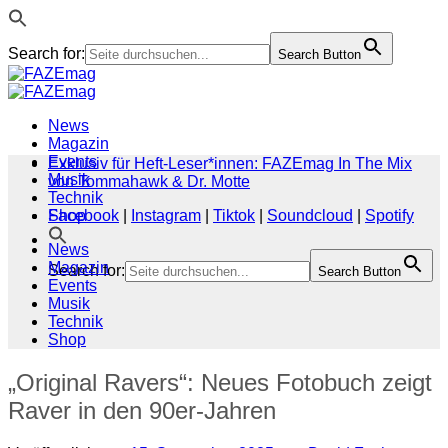
Search for:
Search Button
Zum
Inhalt
springen
News
Magazin
Events
Exklusiv für Heft-Leser*innen: FAZEmag In The Mix
Musik
von Tommahawk & Dr. Motte
Technik
Shop
Facebook
|
Instagram
|
Tiktok
|
Soundcloud
|
Spotify
News
Magazin
Search for:
Search Button
Events
Musik
Technik
Shop
„Original Ravers“: Neues Fotobuch zeigt
Raver in den 90er-Jahren