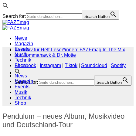
Search for:
Search Button
Zum
Inhalt
springen
News
Magazin
Events
Exklusiv für Heft-Leser*innen: FAZEmag In The Mix
Musik
von Tommahawk & Dr. Motte
Technik
Shop
Facebook
|
Instagram
|
Tiktok
|
Soundcloud
|
Spotify
News
Magazin
Search for:
Search Button
Events
Musik
Technik
Shop
Pendulum – neues Album, Musikvideo
und Deutschland-Tour