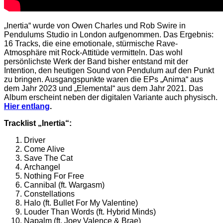
„Inertia“ wurde von Owen Charles und Rob Swire in
Pendulums Studio in London aufgenommen. Das Ergebnis:
16 Tracks, die eine emotionale, stürmische Rave-
Atmosphäre mit Rock-Attitüde vermitteln. Das wohl
persönlichste Werk der Band bisher entstand mit der
Intention, den heutigen Sound von Pendulum auf den Punkt
zu bringen. Ausgangspunkte waren die EPs „Anima“ aus
dem Jahr 2023 und „Elemental“ aus dem Jahr 2021. Das
Album erscheint neben der digitalen Variante auch physisch.
Hier entlang
.
Tracklist „Inertia“:
Driver
Come Alive
Save The Cat
Archangel
Nothing For Free
Cannibal (ft. Wargasm)
Constellations
Halo (ft. Bullet For My Valentine)
Louder Than Words (ft. Hybrid Minds)
Napalm (ft. Joey Valence & Brae)