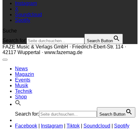
Instagram
X
Soundcloud
Spotify
Suche
Search for:
Search Button
FAZE Music & Verlags GmbH · Friedrich-Ebert-Str. 114 ·
42117 Wuppertal · www.fazemag.de
News
Magazin
Events
Musik
Technik
Shop
Search for:
Search Button
Facebook
|
Instagram
|
Tiktok
|
Soundcloud
|
Spotify