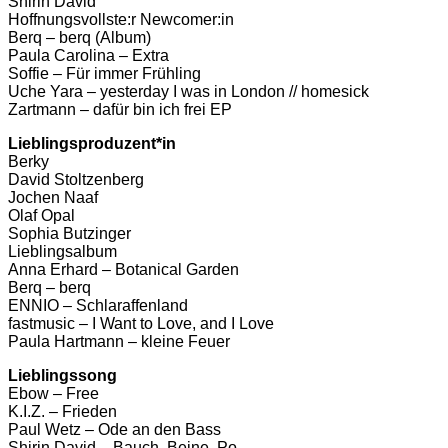
Shirin David
Hoffnungsvollste:r Newcomer:in
Berq – berq (Album)
Paula Carolina – Extra
Soffie – Für immer Frühling
Uche Yara – yesterday I was in London // homesick
Zartmann – dafür bin ich frei EP
Lieblingsproduzent*in
Berky
David Stoltzenberg
Jochen Naaf
Olaf Opal
Sophia Butzinger
Lieblingsalbum
Anna Erhard – Botanical Garden
Berq – berq
ENNIO – Schlaraffenland
fastmusic – I Want to Love, and I Love
Paula Hartmann – kleine Feuer
Lieblingssong
Ebow – Free
K.I.Z. – Frieden
Paul Wetz – Ode an den Bass
Shirin David – Bauch, Beine, Po