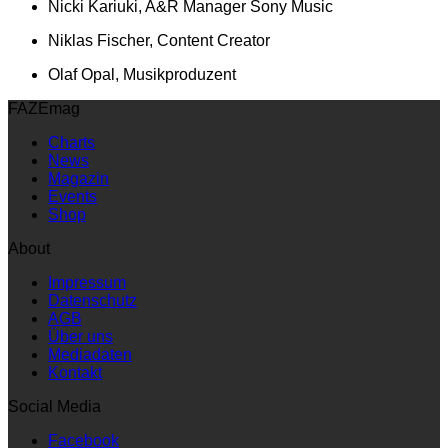
Nicki Kariuki, A&R Manager Sony Music
Niklas Fischer, Content Creator
Olaf Opal, Musikproduzent
FAZEmag
Charts
News
Magazin
Events
Shop
About
Impressum
Datenschutz
AGB
Über uns
Mediadaten
Kontakt
Social Media
Facebook