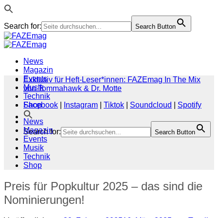
Search for:
Search Button
Zum
Inhalt
springen
News
Magazin
Events
Exklusiv für Heft-Leser*innen: FAZEmag In The Mix
Musik
von Tommahawk & Dr. Motte
Technik
Shop
Facebook
|
Instagram
|
Tiktok
|
Soundcloud
|
Spotify
News
Magazin
Search for:
Search Button
Events
Musik
Technik
Shop
Preis für Popkultur 2025 – das sind die
Nominierungen!