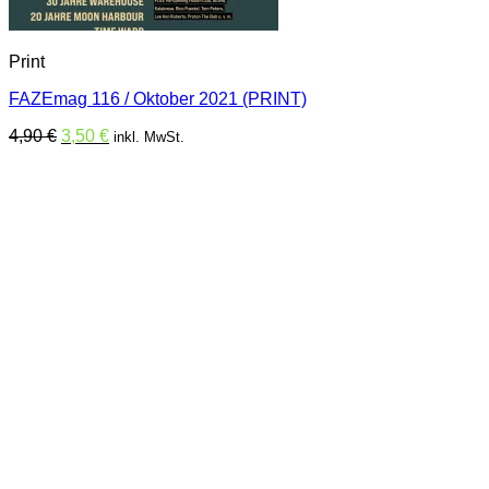
Print
FAZEmag 116 / Oktober 2021 (PRINT)
Ursprünglicher
Aktueller
4,90
€
3,50
€
inkl. MwSt.
Preis
Preis
war:
ist:
4,90 €
3,50 €.