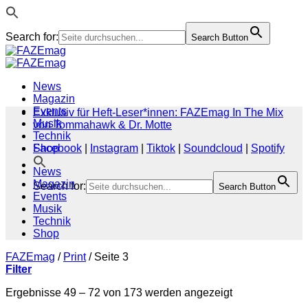
Search for:
Search Button
Zum
Inhalt
springen
News
Magazin
Events
Exklusiv für Heft-Leser*innen: FAZEmag In The Mix
Musik
von Tommahawk & Dr. Motte
Technik
Shop
Facebook
|
Instagram
|
Tiktok
|
Soundcloud
|
Spotify
News
Magazin
Search for:
Search Button
Events
Musik
Technik
Shop
FAZEmag
/
Print
/
Seite 3
Filter
Nach
Ergebnisse 49 – 72 von 173 werden angezeigt
Aktualität