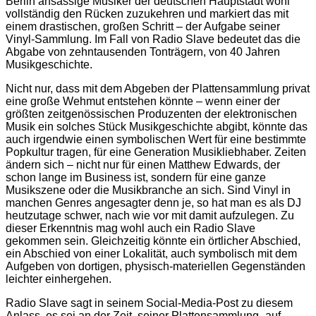
Berlin ansässige Musiker der deutschen Hauptstadt wohl
vollständig den Rücken zuzukehren und markiert das mit
einem drastischen, großen Schritt – der Aufgabe seiner
Vinyl-Sammlung. Im Fall von Radio Slave bedeutet das die
Abgabe von zehntausenden Tonträgern, von 40 Jahren
Musikgeschichte.
Nicht nur, dass mit dem Abgeben der Plattensammlung privat
eine große Wehmut entstehen könnte – wenn einer der
größten zeitgenössischen Produzenten der elektronischen
Musik ein solches Stück Musikgeschichte abgibt, könnte das
auch irgendwie einen symbolischen Wert für eine bestimmte
Popkultur tragen, für eine Generation Musikliebhaber. Zeiten
ändern sich – nicht nur für einen Matthew Edwards, der
schon lange im Business ist, sondern für eine ganze
Musikszene oder die Musikbranche an sich. Sind Vinyl in
manchen Genres angesagter denn je, so hat man es als DJ
heutzutage schwer, nach wie vor mit damit aufzulegen. Zu
dieser Erkenntnis mag wohl auch ein Radio Slave
gekommen sein. Gleichzeitig könnte ein örtlicher Abschied,
ein Abschied von einer Lokalität, auch symbolisch mit dem
Aufgeben von dortigen, physisch-materiellen Gegenständen
leichter einhergehen.
Radio Slave sagt in seinem Social-Media-Post zu diesem
Anlass, es sei an der Zeit, seiner Plattensammlung „auf