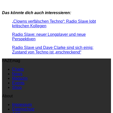
Das könnte dich auch interessieren:
„Clowns verfälschen Techno“: Radio Slave lobt
kritischen Kollegen
Radio Slave: neuer Longplayer und neue
Perspektiven
Radio Slave und Dave Clarke sind sich einig:
Zustand von Techno ist „erschreckend“
FAZEmag
Charts
News
Magazin
Events
Shop
About
Impressum
Datenschutz