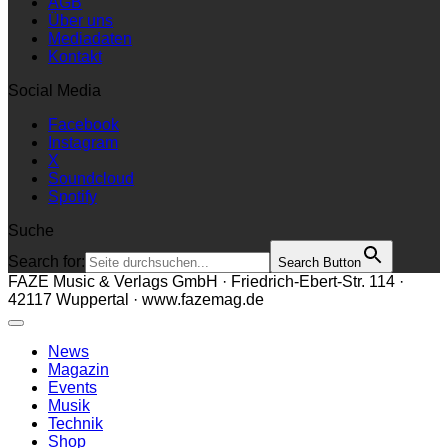
AGB
Über uns
Mediadaten
Kontakt
Social Media
Facebook
Instagram
X
Soundcloud
Spotify
Suche
Search for:
Search Button
FAZE Music & Verlags GmbH · Friedrich-Ebert-Str. 114 ·
42117 Wuppertal · www.fazemag.de
News
Magazin
Events
Musik
Technik
Shop