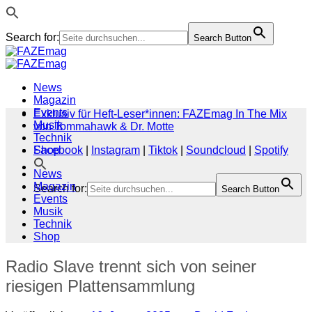
Search for:
Search Button
Zum
Inhalt
springen
News
Magazin
Events
Exklusiv für Heft-Leser*innen: FAZEmag In The Mix
Musik
von Tommahawk & Dr. Motte
Technik
Shop
Facebook
|
Instagram
|
Tiktok
|
Soundcloud
|
Spotify
News
Magazin
Search for:
Search Button
Events
Musik
Technik
Shop
Radio Slave trennt sich von seiner
riesigen Plattensammlung