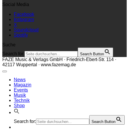
Social Media
Facebook
Instagram
X
Soundcloud
Spotify
Suche
Search for:
Search Button
FAZE Music & Verlags GmbH · Friedrich-Ebert-Str. 114 ·
42117 Wuppertal · www.fazemag.de
News
Magazin
Events
Musik
Technik
Shop
Search for:
Search Button