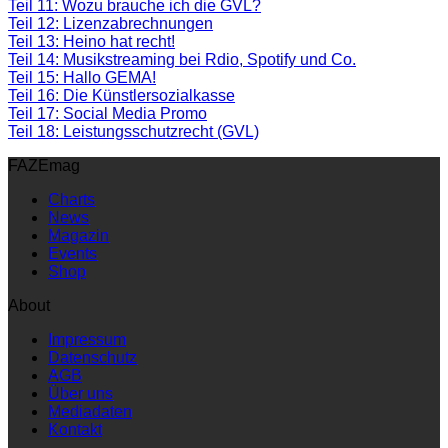
Teil 11: Wozu brauche ich die GVL?
Teil 12: Lizenzabrechnungen
Teil 13: Heino hat recht!
Teil 14: Musikstreaming bei Rdio, Spotify und Co.
Teil 15: Hallo GEMA!
Teil 16: Die Künstlersozialkasse
Teil 17: Social Media Promo
Teil 18: Leistungsschutzrecht (GVL)
FAZEmag
Charts
News
Magazin
Events
Shop
About
Impressum
Datenschutz
AGB
Über uns
Mediadaten
Kontakt