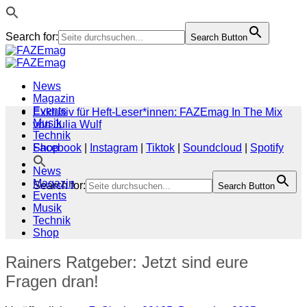
Search for:
Search Button
Zum
Inhalt
springen
News
Magazin
Events
Exklusiv für Heft-Leser*innen: FAZEmag In The Mix
Musik
von Julia Wulf
Technik
Shop
Facebook
|
Instagram
|
Tiktok
|
Soundcloud
|
Spotify
News
Magazin
Search for:
Search Button
Events
Musik
Technik
Shop
Rainers Ratgeber: Jetzt sind eure
Fragen dran!