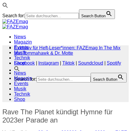
Search for:
Search Button
Zum
Inhalt
springen
News
Magazin
Events
Exklusiv für Heft-Leser*innen: FAZEmag In The Mix
Musik
von Tommahawk & Dr. Motte
Technik
Shop
Facebook
|
Instagram
|
Tiktok
|
Soundcloud
|
Spotify
News
Magazin
Search for:
Search Button
Events
Musik
Technik
Shop
Rave The Planet kündigt Hymne für
2023er Parade an