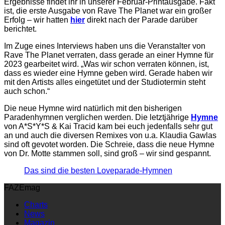
Ergebnisse findet ihr in unserer Februar-Printausgabe. Fakt
ist, die erste Ausgabe von Rave The Planet war ein großer
Erfolg – wir hatten
hier
direkt nach der Parade darüber
berichtet.
Im Zuge eines Interviews haben uns die Veranstalter von
Rave The Planet verraten, dass gerade an einer Hymne für
2023 gearbeitet wird. „Was wir schon verraten können, ist,
dass es wieder eine Hymne geben wird. Gerade haben wir
mit den Artists alles eingetütet und der Studiotermin steht
auch schon.“
Die neue Hymne wird natürlich mit den bisherigen
Paradenhymnen verglichen werden. Die letztjährige
Hymne
von A*S*Y*S & Kai Tracid kam bei euch jedenfalls sehr gut
an und auch die diversen Remixes von u.a. Klaudia Gawlas
sind oft gevotet worden. Die Schreie, dass die neue Hymne
von Dr. Motte stammen soll, sind groß – wir sind gespannt.
Das sind die besten Loveparade-Hymnen
FAZEmag
Charts
News