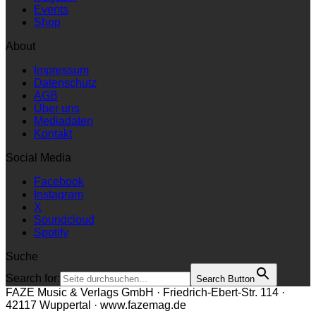
Magazin
Events
Shop
About
Impressum
Datenschutz
AGB
Über uns
Mediadaten
Kontakt
Social Media
Facebook
Instagram
X
Soundcloud
Spotify
Suche
Search for:
Search Button
FAZE Music & Verlags GmbH · Friedrich-Ebert-Str. 114 ·