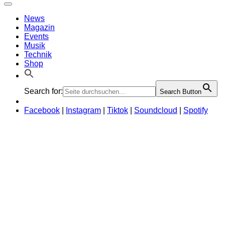
42117 Wuppertal · www.fazemag.de
News
Magazin
Events
Musik
Technik
Shop
Search for:
Search Button
Facebook
|
Instagram
|
Tiktok
|
Soundcloud
|
Spotify