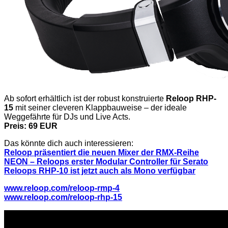
Ab sofort erhältlich ist der robust konstruierte
Reloop RHP-
15
mit seiner cleveren Klappbauweise – der ideale
Weggefährte für DJs und Live Acts.
Preis: 69 EUR
Das könnte dich auch interessieren:
Reloop präsentiert die neuen Mixer der RMX-Reihe
NEON – Reloops erster Modular Controller für Serato
Reloops RHP-10 ist jetzt auch als Mono verfügbar
www.reloop.com/reloop-rmp-4
www.reloop.com/reloop-rhp-15