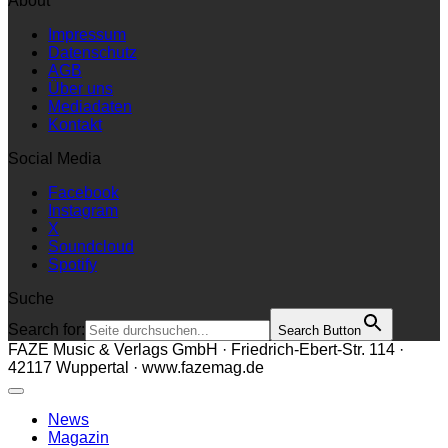
About
Impressum
Datenschutz
AGB
Über uns
Mediadaten
Kontakt
Social Media
Facebook
Instagram
X
Soundcloud
Spotify
Suche
Search for:
Search Button
FAZE Music & Verlags GmbH · Friedrich-Ebert-Str. 114 ·
42117 Wuppertal · www.fazemag.de
News
Magazin