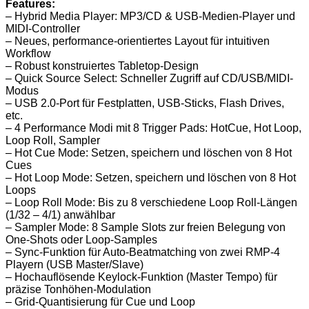
Features:
– Hybrid Media Player: MP3/CD & USB-Medien-Player und
MIDI-Controller
– Neues, performance-orientiertes Layout für intuitiven
Workflow
– Robust konstruiertes Tabletop-Design
– Quick Source Select: Schneller Zugriff auf CD/USB/MIDI-
Modus
– USB 2.0-Port für Festplatten, USB-Sticks, Flash Drives,
etc.
– 4 Performance Modi mit 8 Trigger Pads: HotCue, Hot Loop,
Loop Roll, Sampler
– Hot Cue Mode: Setzen, speichern und löschen von 8 Hot
Cues
– Hot Loop Mode: Setzen, speichern und löschen von 8 Hot
Loops
– Loop Roll Mode: Bis zu 8 verschiedene Loop Roll-Längen
(1/32 – 4/1) anwählbar
– Sampler Mode: 8 Sample Slots zur freien Belegung von
One-Shots oder Loop-Samples
– Sync-Funktion für Auto-Beatmatching von zwei RMP-4
Playern (USB Master/Slave)
– Hochauflösende Keylock-Funktion (Master Tempo) für
präzise Tonhöhen-Modulation
– Grid-Quantisierung für Cue und Loop