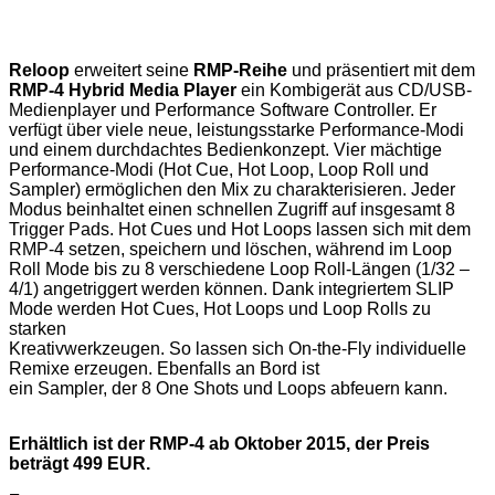
Reloop
erweitert seine
RMP-Reihe
und präsentiert mit dem
RMP-4 Hybrid Media Player
ein Kombigerät aus CD/USB-
Medienplayer und Performance Software Controller. Er
verfügt über viele neue, leistungsstarke Performance-Modi
und einem durchdachtes Bedienkonzept. Vier mächtige
Performance-Modi (Hot Cue, Hot Loop, Loop Roll und
Sampler) ermöglichen den Mix zu charakterisieren. Jeder
Modus beinhaltet einen schnellen Zugriff auf insgesamt 8
Trigger Pads. Hot Cues und Hot Loops lassen sich mit dem
RMP-4 setzen, speichern und löschen, während im Loop
Roll Mode bis zu 8 verschiedene Loop Roll-Längen (1/32 –
4/1) angetriggert werden können. Dank integriertem SLIP
Mode werden Hot Cues, Hot Loops und Loop Rolls zu
starken
Kreativwerkzeugen. So lassen sich On-the-Fly individuelle
Remixe erzeugen. Ebenfalls an Bord ist
ein Sampler, der 8 One Shots und Loops abfeuern kann.
Erhältlich ist der RMP-4 ab Oktober 2015, der Preis
beträgt 499 EUR.