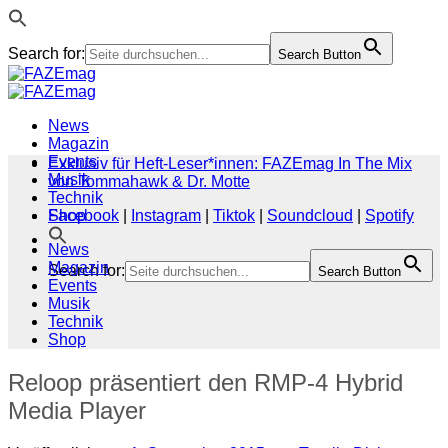
Search for:
Search Button
Zum
Inhalt
springen
News
Magazin
Events
Exklusiv für Heft-Leser*innen: FAZEmag In The Mix
Musik
von Tommahawk & Dr. Motte
Technik
Shop
Facebook
|
Instagram
|
Tiktok
|
Soundcloud
|
Spotify
News
Magazin
Search for:
Search Button
Events
Musik
Technik
Shop
Reloop präsentiert den RMP-4 Hybrid
Media Player