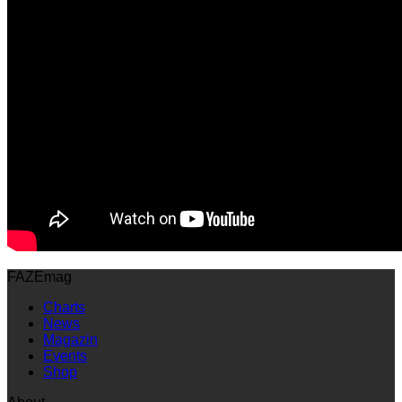
FAZEmag
Charts
News
Magazin
Events
Shop