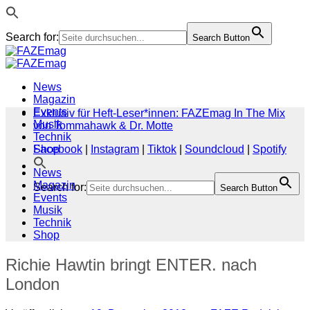
Search for:
Search Button
Zum
Inhalt
springen
News
Magazin
Events
Exklusiv für Heft-Leser*innen: FAZEmag In The Mix
Musik
von Tommahawk & Dr. Motte
Technik
Shop
Facebook
|
Instagram
|
Tiktok
|
Soundcloud
|
Spotify
News
Magazin
Search for:
Search Button
Events
Musik
Technik
Shop
Richie Hawtin bringt ENTER. nach
London