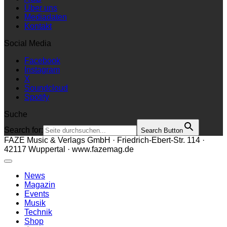
Über uns
Mediadaten
Kontakt
Social Media
Facebook
Instagram
X
Soundcloud
Spotify
Suche
Search for:
Search Button
FAZE Music & Verlags GmbH · Friedrich-Ebert-Str. 114 ·
42117 Wuppertal · www.fazemag.de
News
Magazin
Events
Musik
Technik
Shop