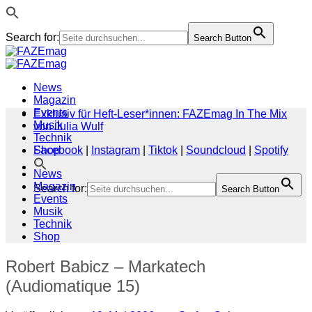
Search for:
Search Button
Zum
Inhalt
springen
News
Magazin
Events
Exklusiv für Heft-Leser*innen: FAZEmag In The Mix
Musik
von Julia Wulf
Technik
Shop
Facebook
|
Instagram
|
Tiktok
|
Soundcloud
|
Spotify
News
Magazin
Search for:
Search Button
Events
Musik
Technik
Shop
Robert Babicz – Markatech
(Audiomatique 15)