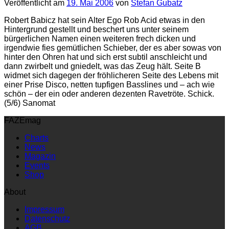
Veröffentlicht am
19. Mai 2006
von
Stefan Gubatz
Robert Babicz hat sein Alter Ego Rob Acid etwas in den
Hintergrund gestellt und beschert uns unter seinem
bürgerlichen Namen einen weiteren frech dicken und
irgendwie fies gemütlichen Schieber, der es aber sowas von
hinter den Ohren hat und sich erst subtil anschleicht und
dann zwirbelt und gniedelt, was das Zeug hält. Seite B
widmet sich dagegen der fröhlicheren Seite des Lebens mit
einer Prise Disco, netten tupfigen Basslines und – ach wie
schön – der ein oder anderen dezenten Ravetröte. Schick.
(5/6) Sanomat
FAZEmag
Charts
News
Magazin
Events
Shop
About
Impressum
Datenschutz
AGB