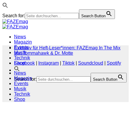
Search for:
Search Button
Zum
Inhalt
springen
News
Magazin
Events
Exklusiv für Heft-Leser*innen: FAZEmag In The Mix
Musik
von Tommahawk & Dr. Motte
Technik
Shop
Facebook
|
Instagram
|
Tiktok
|
Soundcloud
|
Spotify
News
Magazin
Search for:
Search Button
Events
Musik
Technik
Shop