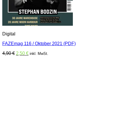
Digital
FAZEmag 116 / Oktober 2021 (PDF)
Ursprünglicher
Aktueller
4,90
€
2,50
€
inkl. MwSt.
Preis
Preis
war:
ist:
4,90 €
2,50 €.