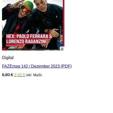
Digital
FAZEmag 142 / Dezember 2023 (PDF)
Ursprünglicher
Aktueller
6,80
€
4,90
€
inkl. MwSt.
Preis
Preis
war:
ist:
6,80 €
4,90 €.