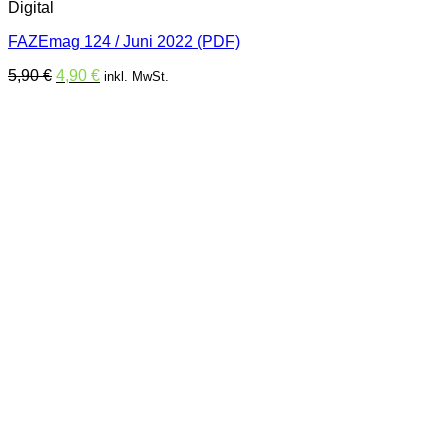
Digital
FAZEmag 124 / Juni 2022 (PDF)
Ursprünglicher
Aktueller
5,90
€
4,90
€
inkl. MwSt.
Preis
Preis
war:
ist:
5,90 €
4,90 €.