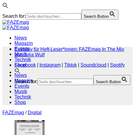
Search for:
Search Button
Zum
Inhalt
springen
News
Magazin
Events
Exklusiv für Heft-Leser*innen: FAZEmag In The Mix
Musik
von Julia Wulf
Technik
Shop
Facebook
|
Instagram
|
Tiktok
|
Soundcloud
|
Spotify
News
Magazin
Search for:
Search Button
Events
Musik
Technik
Shop
FAZEmag
/
Digital