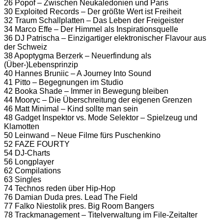
26 Popof – Zwischen Neukaledonien und Paris
30 Exploited Records – Der größte Wert ist Freiheit
32 Traum Schallplatten – Das Leben der Freigeister
34 Marco Effe – Der Himmel als Inspirationsquelle
36 DJ Patrischa – Einzigartiger elektronischer Flavour aus
der Schweiz
38 Apoptygma Berzerk – Neuerfindung als
(Über-)Lebensprinzip
40 Hannes Bruniic – A Journey Into Sound
41 Pitto – Begegnungen im Studio
42 Booka Shade – Immer in Bewegung bleiben
44 Mooryc – Die Überschreitung der eigenen Grenzen
46 Matt Minimal – Kind sollte man sein
48 Gadget Inspektor vs. Mode Selektor – Spielzeug und
Klamotten
50 Leinwand – Neue Filme fürs Puschenkino
52 FAZE FOURTY
54 DJ-Charts
56 Longplayer
62 Compilations
63 Singles
74 Technos reden über Hip-Hop
76 Damian Duda pres. Lead The Field
77 Falko Niestolik pres. Big Room Bangers
78 Trackmanagement – Titelverwaltung im File-Zeitalter