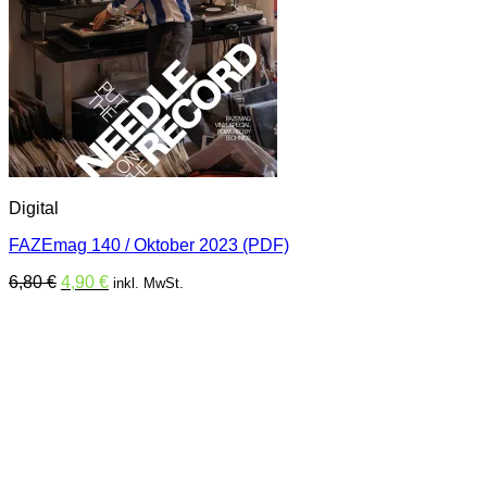
Digital
FAZEmag 140 / Oktober 2023 (PDF)
Ursprünglicher
Aktueller
6,80
€
4,90
€
inkl. MwSt.
Preis
Preis
war:
ist:
6,80 €
4,90 €.