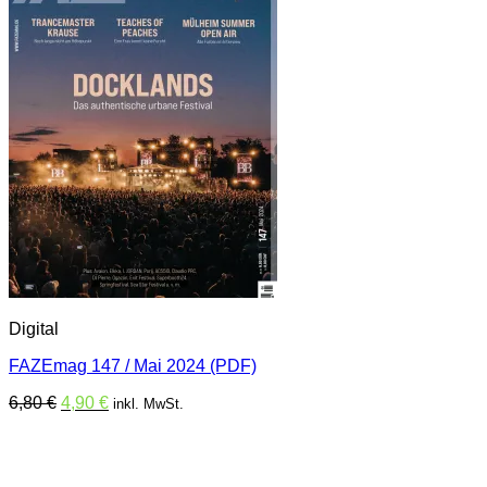
Digital
FAZEmag 147 / Mai 2024 (PDF)
Ursprünglicher
Aktueller
6,80
€
4,90
€
inkl. MwSt.
Preis
Preis
war:
ist:
6,80 €
4,90 €.