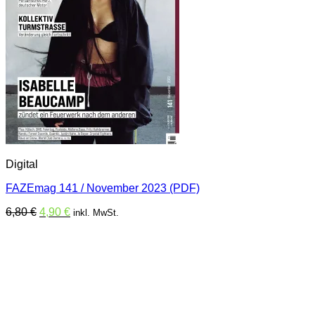
Digital
FAZEmag 141 / November 2023 (PDF)
Ursprünglicher
Aktueller
6,80
€
4,90
€
inkl. MwSt.
Preis
Preis
war:
ist:
6,80 €
4,90 €.