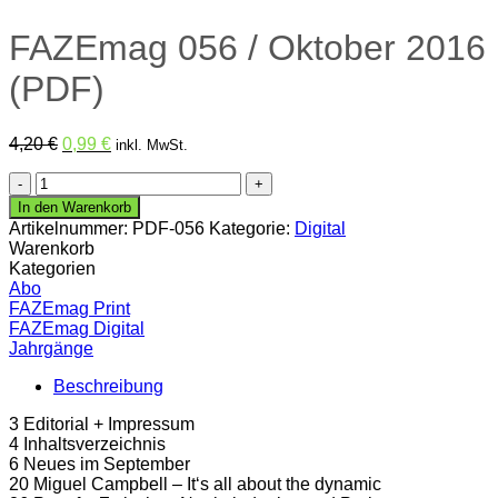
FAZEmag 056 / Oktober 2016
(PDF)
Ursprünglicher
Aktueller
4,20
€
0,99
€
inkl. MwSt.
Preis
Preis
FAZEmag
war:
ist:
056
4,20 €
0,99 €.
In den Warenkorb
/
Artikelnummer:
PDF-056
Kategorie:
Digital
Oktober
Warenkorb
2016
Kategorien
(PDF)
Abo
Menge
FAZEmag Print
FAZEmag Digital
Jahrgänge
Beschreibung
3 Editorial + Impressum
4 Inhaltsverzeichnis
6 Neues im September
20 Miguel Campbell – It‘s all about the dynamic