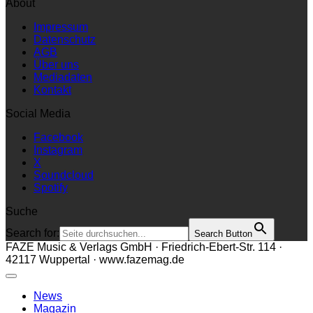
About
Impressum
Datenschutz
AGB
Über uns
Mediadaten
Kontakt
Social Media
Facebook
Instagram
X
Soundcloud
Spotify
Suche
Search for:
Search Button
FAZE Music & Verlags GmbH · Friedrich-Ebert-Str. 114 ·
42117 Wuppertal · www.fazemag.de
News
Magazin