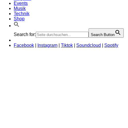
Events
Musik
Technik
Shop
Search for:
Search Button
Facebook
|
Instagram
|
Tiktok
|
Soundcloud
|
Spotify