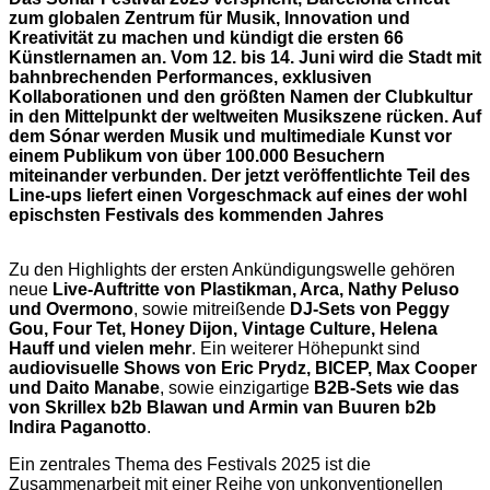
zum globalen Zentrum für Musik, Innovation und
Kreativität zu machen und kündigt die ersten 66
Künstlernamen an. Vom 12. bis 14. Juni wird die Stadt mit
bahnbrechenden Performances, exklusiven
Kollaborationen und den größten Namen der Clubkultur
in den Mittelpunkt der weltweiten Musikszene rücken. Auf
dem Sónar werden Musik und multimediale Kunst vor
einem Publikum von über 100.000 Besuchern
miteinander verbunden. Der jetzt veröffentlichte Teil des
Line-ups liefert einen Vorgeschmack auf eines der wohl
epischsten Festivals des kommenden Jahres
Zu den Highlights der ersten Ankündigungswelle gehören
neue
Live-Auftritte von Plastikman, Arca, Nathy Peluso
und Overmono
, sowie mitreißende
DJ-Sets von Peggy
Gou, Four Tet, Honey Dijon, Vintage Culture, Helena
Hauff und vielen mehr
. Ein weiterer Höhepunkt sind
audiovisuelle Shows von Eric Prydz, BICEP, Max Cooper
und Daito Manabe
, sowie einzigartige
B2B-Sets wie das
von Skrillex b2b Blawan und Armin van Buuren b2b
Indira Paganotto
.
Ein zentrales Thema des Festivals 2025 ist die
Zusammenarbeit mit einer Reihe von unkonventionellen