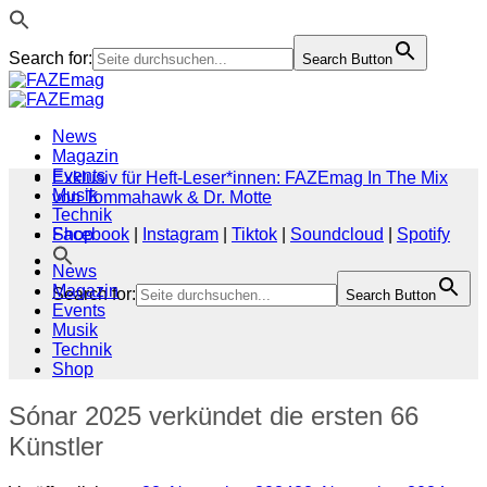
Search for:
Search Button
Zum
Inhalt
springen
News
Magazin
Events
Exklusiv für Heft-Leser*innen: FAZEmag In The Mix
Musik
von Tommahawk & Dr. Motte
Technik
Shop
Facebook
|
Instagram
|
Tiktok
|
Soundcloud
|
Spotify
News
Magazin
Search for:
Search Button
Events
Musik
Technik
Shop
Sónar 2025 verkündet die ersten 66
Künstler