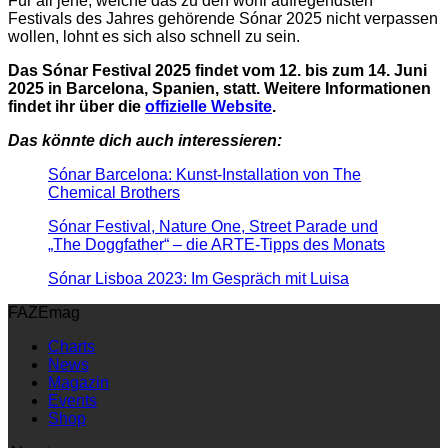
Für all jene, welche das zu den wohl aufregendsten
Festivals des Jahres gehörende Sónar 2025 nicht verpassen
wollen, lohnt es sich also schnell zu sein.
Das Sónar Festival 2025 findet vom 12. bis zum 14. Juni
2025 in Barcelona, Spanien, statt. Weitere Informationen
findet ihr über die
offizielle Website
.
Das könnte dich auch interessieren:
Sónar Barcelona: Kunst-Installation von The
Chemical Brothers
Sónar Festival, Nature One, Street Parade und
„The Doggfather“ – die ARTE-Tipps des Monats
Sónar Lisboa 2023: Im Gespräch mit Luisa
FAZEmag
Charts
News
Magazin
Events
Shop