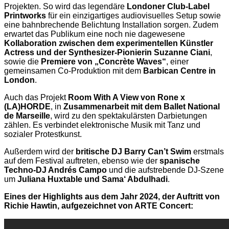
Projekten. So wird das legendäre
Londoner Club-Label
Printworks
für ein einzigartiges audiovisuelles Setup sowie
eine bahnbrechende Belichtung Installation sorgen. Zudem
erwartet das Publikum eine noch nie dagewesene
Kollaboration zwischen dem experimentellen Künstler
Actress und der Synthesizer-Pionierin Suzanne Ciani
,
sowie die
Premiere von „Concrète Waves“
, einer
gemeinsamen Co-Produktion mit dem
Barbican Centre in
London
.
Auch das Projekt
Room With A View von Rone x
(LA)HORDE
, in
Zusammenarbeit mit dem Ballet National
de Marseille
, wird zu den spektakulärsten Darbietungen
zählen. Es verbindet elektronische Musik mit Tanz und
sozialer Protestkunst.
Außerdem wird der
britische DJ Barry Can’t Swim
erstmals
auf dem Festival auftreten, ebenso wie der
spanische
Techno-DJ Andrés Campo
und die aufstrebende DJ-Szene
um
Juliana Huxtable und Sama‘ Abdulhadi
.
Eines der Highlights aus dem Jahr 2024, der Auftritt von
Richie Hawtin, aufgezeichnet von ARTE Concert: