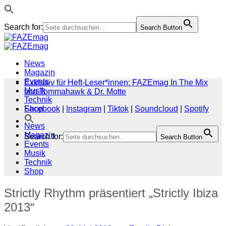
Search for:
Search Button
Zum
Inhalt
springen
News
Magazin
Events
Exklusiv für Heft-Leser*innen: FAZEmag In The Mix
Musik
von Tommahawk & Dr. Motte
Technik
Shop
Facebook
|
Instagram
|
Tiktok
|
Soundcloud
|
Spotify
News
Magazin
Search for:
Search Button
Events
Musik
Technik
Shop
Strictly Rhythm präsentiert „Strictly Ibiza
2013“