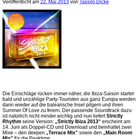
Veröffentlicht am
22. Mai 2013
von
Tassilo Dicke
Die Einschläge rücken immer näher, die Ibiza-Saison startet
bald und unzählige Party-Touristen aus ganz Europa werden
dann wieder auf die balearische Insel pilgern und ihren
Summer Of Love zu feiern. Der passende Soundtrack dazu
ist natürlich nicht minder wichtig und nun liefert
Strictly
Rhythm
seine Version:
„Strictly Ibiza 2013“
erscheint am
14. Juni als Doppel-CD und Download und beinhaltet zwei
Mixe – den deepen
„Terrace Mix“
sowie den
„Main Room
Mix“
für die Peaktime.