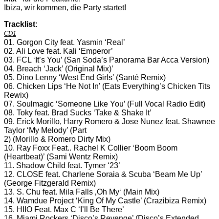
Ibiza, wir kommen, die Party startet!
Tracklist:
CD1
01. Gorgon City feat. Yasmin ‘Real’
02. Ali Love feat. Kali ‘Emperor’
03. FCL ‘It’s You’ (San Soda’s Panorama Bar Acca Version)
04. Breach ‘Jack’ (Original Mix)’
05. Dino Lenny ‘West End Girls’ (Santé Remix)
06. Chicken Lips ‘He Not In’ (Eats Everything’s Chicken Tits
Rewix)
07. Soulmagic ‘Someone Like You’ (Full Vocal Radio Edit)
08. Toky feat. Brad Sucks ‘Take & Shake It’
09. Erick Morillo, Harry Romero & Jose Nunez feat. Shawnee
Taylor ‘My Melody’ (Part
2) (Morillo & Romero Dirty Mix)
10. Ray Foxx Feat.. Rachel K Collier ‘Boom Boom
(Heartbeat)’ (Sami Wentz Remix)
11. Shadow Child feat. Tymer ‘23’
12. CLOSE feat. Charlene Soraia & Scuba ‘Beam Me Up’
(George Fitzgerald Remix)
13. S. Chu feat. Mila Falls ‚Oh My‘ (Main Mix)
14. Wamdue Project ‘King Of My Castle’ (Crazibiza Remix)
15. HIIO Feat. Max C ‘I’ll Be There’
16. Miami Rockers ‘Disco’s Revenge’ (Disco’s Extended