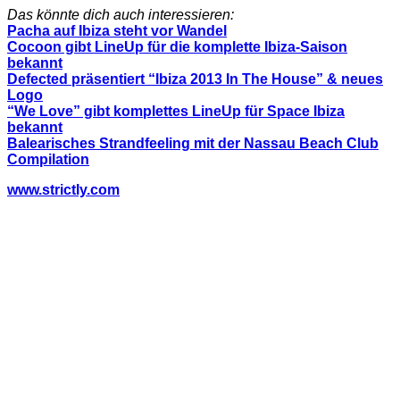
Das könnte dich auch interessieren:
Pacha auf Ibiza steht vor Wandel
Cocoon gibt LineUp für die komplette Ibiza-Saison
bekannt
Defected präsentiert “Ibiza 2013 In The House” & neues
Logo
“We Love” gibt komplettes LineUp für Space Ibiza
bekannt
Balearisches Strandfeeling mit der Nassau Beach Club
Compilation
www.strictly.com