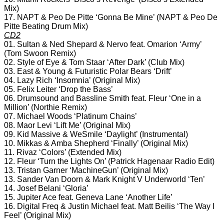
Mix)
17. NAPT & Peo De Pitte ‘Gonna Be Mine’ (NAPT & Peo De
Pitte Beating Drum Mix)
CD2
01. Sultan & Ned Shepard & Nervo feat. Omarion ‘Army’
(Tom Swoon Remix)
02. Style of Eye & Tom Staar ‘After Dark’ (Club Mix)
03. East & Young & Futuristic Polar Bears ‘Drift’
04. Lazy Rich ‘Insomnia’ (Original Mix)
05. Felix Leiter ‘Drop the Bass’
06. Drumsound and Bassline Smith feat. Fleur ‘One in a
Million’ (Northie Remix)
07. Michael Woods ‘Platinum Chains’
08. Maor Levi ‘Lift Me’ (Original Mix)
09. Kid Massive & WeSmile ‘Daylight’ (Instrumental)
10. Mikkas & Amba Shepherd ‘Finally’ (Original Mix)
11. Rivaz ‘Colors’ (Extended Mix)
12. Fleur ‘Turn the Lights On’ (Patrick Hagenaar Radio Edit)
13. Tristan Garner ‘MachineGun’ (Original Mix)
13. Sander Van Doorn & Mark Knight V Underworld ‘Ten’
14. Josef Belani ‘Gloria’
15. Jupiter Ace feat. Geneva Lane ‘Another Life’
16. Digital Freq & Justin Michael feat. Matt Beilis ‘The Way I
Feel’ (Original Mix)