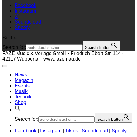
Facebook
Instagram
X
Soundcloud
Spotify
Suche
Search for:
Search Button
FAZE Music & Verlags GmbH · Friedrich-Ebert-Str. 114 ·
42117 Wuppertal · www.fazemag.de
News
Magazin
Events
Musik
Technik
Shop
Search for:
Search Button
Facebook
|
Instagram
|
Tiktok
|
Soundcloud
|
Spotify