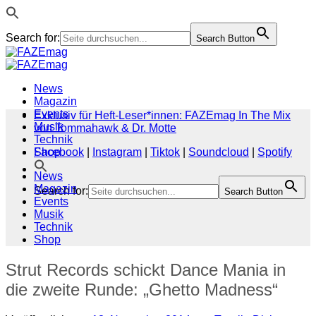
Search for:
Search Button
Zum
Inhalt
springen
News
Magazin
Events
Exklusiv für Heft-Leser*innen: FAZEmag In The Mix
Musik
von Tommahawk & Dr. Motte
Technik
Shop
Facebook
|
Instagram
|
Tiktok
|
Soundcloud
|
Spotify
News
Magazin
Search for:
Search Button
Events
Musik
Technik
Shop
Strut Records schickt Dance Mania in
die zweite Runde: „Ghetto Madness“