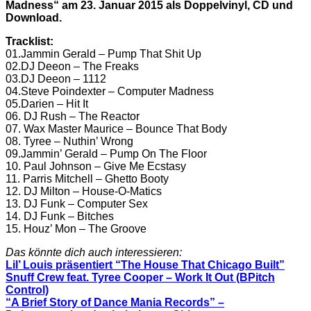
Madness“ am 23. Januar 2015 als Doppelvinyl, CD und
Download.
Tracklist:
01.Jammin Gerald – Pump That Shit Up
02.DJ Deeon – The Freaks
03.DJ Deeon – 1112
04.Steve Poindexter – Computer Madness
05.Darien – Hit It
06. DJ Rush – The Reactor
07. Wax Master Maurice – Bounce That Body
08. Tyree – Nuthin’ Wrong
09.Jammin’ Gerald – Pump On The Floor
10. Paul Johnson – Give Me Ecstasy
11. Parris Mitchell – Ghetto Booty
12. DJ Milton – House-O-Matics
13. DJ Funk – Computer Sex
14. DJ Funk – Bitches
15. Houz’ Mon – The Groove
Das könnte dich auch interessieren:
Lil’ Louis präsentiert “The House That Chicago Built”
Snuff Crew feat. Tyree Cooper – Work It Out (BPitch
Control)
“A Brief Story of Dance Mania Records” –