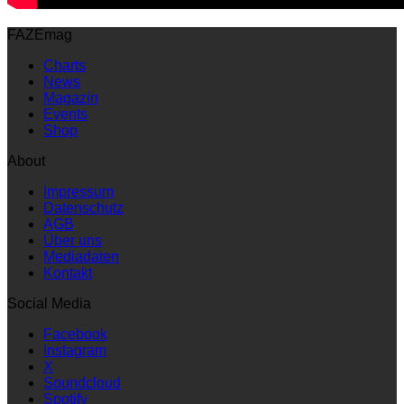
FAZEmag
Charts
News
Magazin
Events
Shop
About
Impressum
Datenschutz
AGB
Über uns
Mediadaten
Kontakt
Social Media
Facebook
Instagram
X
Soundcloud
Spotify