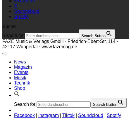
Instagram
X
Soundcloud
Spotify
Suche
Search for:
Search Button
FAZE Music & Verlags GmbH · Friedrich-Ebert-Str. 114 ·
42117 Wuppertal · www.fazemag.de
News
Magazin
Events
Musik
Technik
Shop
Search for:
Search Button
Facebook
|
Instagram
|
Tiktok
|
Soundcloud
|
Spotify