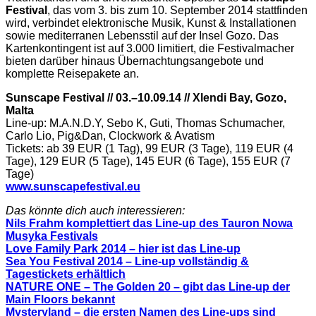
Festival
, das vom 3. bis zum 10. September 2014 stattfinden
wird, verbindet elektronische Musik, Kunst & Installationen
sowie mediterranen Lebensstil auf der Insel Gozo. Das
Kartenkontingent ist auf 3.000 limitiert, die Festivalmacher
bieten darüber hinaus Übernachtungsangebote und
komplette Reisepakete an.
Sunscape Festival // 03.–10.09.14 // Xlendi Bay, Gozo,
Malta
Line-up: M.A.N.D.Y, Sebo K, Guti, Thomas Schumacher,
Carlo Lio, Pig&Dan, Clockwork & Avatism
Tickets: ab 39 EUR (1 Tag), 99 EUR (3 Tage), 119 EUR (4
Tage), 129 EUR (5 Tage), 145 EUR (6 Tage), 155 EUR (7
Tage)
www.sunscapefestival.eu
Das könnte dich auch interessieren:
Nils Frahm komplettiert das Line-up des Tauron Nowa
Musyka Festivals
Love Family Park 2014 – hier ist das Line-up
Sea You Festival 2014 – Line-up vollständig &
Tagestickets erhältlich
NATURE ONE – The Golden 20 – gibt das Line-up der
Main Floors bekannt
Mysteryland – die ersten Namen des Line-ups sind