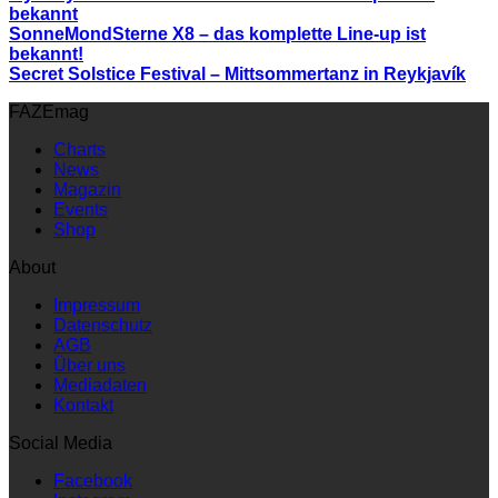
bekannt
SonneMondSterne X8 – das komplette Line-up ist
bekannt!
Secret Solstice Festival – Mittsommertanz in Reykjavík
FAZEmag
Charts
News
Magazin
Events
Shop
About
Impressum
Datenschutz
AGB
Über uns
Mediadaten
Kontakt
Social Media
Facebook