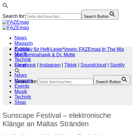
Search for:
Search Button
Zum
Inhalt
springen
News
Magazin
Events
Exklusiv für Heft-Leser*innen: FAZEmag In The Mix
Musik
von Tommahawk & Dr. Motte
Technik
Shop
Facebook
|
Instagram
|
Tiktok
|
Soundcloud
|
Spotify
News
Magazin
Search for:
Search Button
Events
Musik
Technik
Shop
Sunscape Festival – elektronische
Klänge an Maltas Stränden