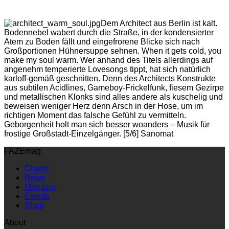
Dem Architect aus Berlin ist kalt.
Bodennebel wabert durch die Straße, in der kondensierter
Atem zu Boden fällt und eingefrorene Blicke sich nach
Großportionen Hühnersuppe sehnen. When it gets cold, you
make my soul warm. Wer anhand des Titels allerdings auf
angenehm temperierte Lovesongs tippt, hat sich natürlich
karloff-gemäß geschnitten. Denn des Architects Konstrukte
aus subtilen Acidlines, Gameboy-Frickelfunk, fiesem Gezirpe
und metallischen Klonks sind alles andere als kuschelig und
beweisen weniger Herz denn Arsch in der Hose, um im
richtigen Moment das falsche Gefühl zu vermitteln.
Geborgenheit holt man sich besser woanders – Musik für
frostige Großstadt-Einzelgänger. [5/6] Sanomat
FAZEmag
Charts
News
Magazin
Events
Shop
About