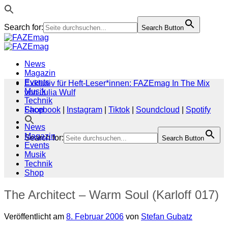
Search for:
Search Button
Zum
Inhalt
springen
News
Magazin
Events
Exklusiv für Heft-Leser*innen: FAZEmag In The Mix
Musik
von Julia Wulf
Technik
Shop
Facebook
|
Instagram
|
Tiktok
|
Soundcloud
|
Spotify
News
Magazin
Search for:
Search Button
Events
Musik
Technik
Shop
The Architect – Warm Soul (Karloff 017)
Veröffentlicht am
8. Februar 2006
von
Stefan Gubatz