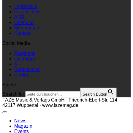
Impressum
Datenschutz
AGB
Über uns
Mediadaten
Kontakt
Social Media
Facebook
Instagram
X
Soundcloud
Spotify
Suche
Search for:
Search Button
FAZE Music & Verlags GmbH · Friedrich-Ebert-Str. 114 ·
42117 Wuppertal · www.fazemag.de
News
Magazin
Events