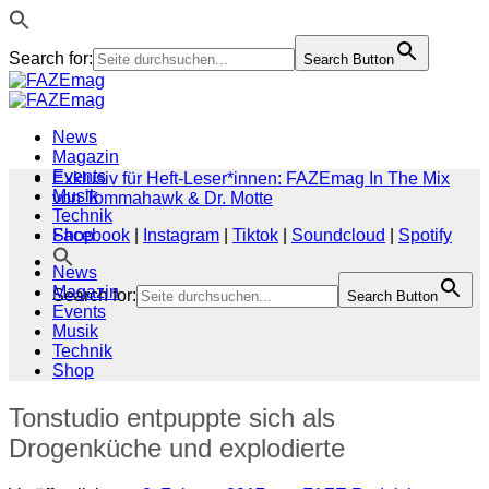
Search for:
Search Button
Zum
Inhalt
springen
News
Magazin
Events
Exklusiv für Heft-Leser*innen: FAZEmag In The Mix
Musik
von Tommahawk & Dr. Motte
Technik
Shop
Facebook
|
Instagram
|
Tiktok
|
Soundcloud
|
Spotify
News
Magazin
Search for:
Search Button
Events
Musik
Technik
Shop
Tonstudio entpuppte sich als
Drogenküche und explodierte