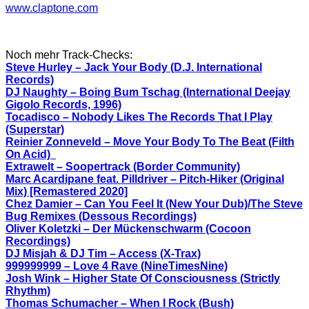
www.claptone.com
Noch mehr Track-Checks:
Steve Hurley – Jack Your Body (D.J. International
Records)
DJ Naughty – Boing Bum Tschag (International Deejay
Gigolo Records, 1996)
Tocadisco – Nobody Likes The Records That I Play
(Superstar)
Reinier Zonneveld – Move Your Body To The Beat (Filth
On Acid)
Extrawelt – Soopertrack (Border Community)
Marc Acardipane feat. Pilldriver – Pitch-Hiker (Original
Mix) [Remastered 2020]
Chez Damier – Can You Feel It (New Your Dub)/The Steve
Bug Remixes (Dessous Recordings)
Oliver Koletzki – Der Mückenschwarm (Cocoon
Recordings)
DJ Misjah & DJ Tim – Access (X-Trax)
999999999 – Love 4 Rave (NineTimesNine)
Josh Wink – Higher State Of Consciousness (Strictly
Rhythm)
Thomas Schumacher – When I Rock (Bush)