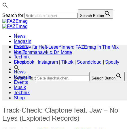
Search for:
Search Button
Zum
Inhalt
springen
News
Magazin
Events
Exklusiv für Heft-Leser*innen: FAZEmag In The Mix
Musik
von Tommahawk & Dr. Motte
Technik
Shop
Facebook
|
Instagram
|
Tiktok
|
Soundcloud
|
Spotify
News
Magazin
Search for:
Search Button
Events
Musik
Technik
Shop
Track-Check: Claptone feat. Jaw – No
Eyes (Exploited Records)