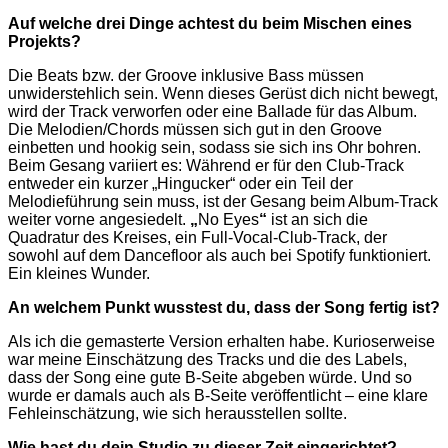
Auf welche drei Dinge achtest du beim Mischen eines
Projekts?
Die Beats bzw. der Groove inklusive Bass müssen
unwiderstehlich sein. Wenn dieses Gerüst dich nicht bewegt,
wird der Track verworfen oder eine Ballade für das Album.
Die Melodien/Chords müssen sich gut in den Groove
einbetten und hookig sein, sodass sie sich ins Ohr bohren.
Beim Gesang variiert es: Während er für den Club-Track
entweder ein kurzer „Hingucker“ oder ein Teil der
Melodieführung sein muss, ist der Gesang beim Album-Track
weiter vorne angesiedelt.
„
No Eyes
“
ist an sich die
Quadratur des Kreises, ein Full-Vocal-Club-Track, der
sowohl auf dem Dancefloor als auch bei Spotify funktioniert.
Ein kleines Wunder.
An welchem Punkt wusstest du, dass der Song fertig ist?
Als ich die gemasterte Version erhalten habe. Kurioserweise
war meine Einschätzung des Tracks und die des Labels,
dass der Song eine gute B-Seite abgeben würde. Und so
wurde er damals auch als B-Seite veröffentlicht – eine klare
Fehleinschätzung, wie sich herausstellen sollte.
Wie hast du dein Studio zu dieser Zeit eingerichtet?