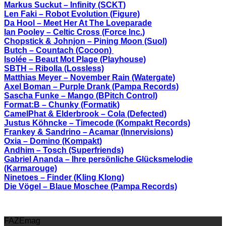
Markus Suckut – Infinity (SCKT)
Len Faki – Robot Evolution (Figure)
Da Hool – Meet Her At The Loveparade
Ian Pooley – Celtic Cross (Force Inc.)
Chopstick & Johnjon – Pining Moon (Suol)
Butch – Countach (Cocoon)
Isolée – Beaut Mot Plage (Playhouse)
SBTH – Ribolla (Lossless)
Matthias Meyer – November Rain (Watergate)
Axel Boman – Purple Drank (Pampa Records)
Sascha Funke – Mango (BPitch Control)
Format:B – Chunky (Formatik)
CamelPhat & Elderbrook – Cola (Defected)
Justus Köhncke – Timecode (Kompakt Records)
Frankey & Sandrino – Acamar (Innervisions)
Oxia – Domino (Kompakt)
Andhim – Tosch (Superfriends)
Gabriel Ananda – Ihre persönliche Glücksmelodie
(Karmarouge)
Ninetoes – Finder (Kling Klong)
Die Vögel – Blaue Moschee (Pampa Records)
FAZEmag