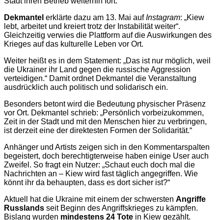
Stadt ihren Betrieb weiterhin fort.
Dekmantel
erklärte dazu am 13. Mai auf
Instagram
: „Kiew
lebt, arbeitet und kreiert trotz der Instabilität weiter“.
Gleichzeitig verwies die Plattform auf die Auswirkungen des
Krieges auf das kulturelle Leben vor Ort.
Weiter heißt es in dem Statement: „Das ist nur möglich, weil
die Ukrainer ihr Land gegen die russische Aggression
verteidigen.“ Damit ordnet Dekmantel die Veranstaltung
ausdrücklich auch politisch und solidarisch ein.
Besonders betont wird die Bedeutung physischer Präsenz
vor Ort. Dekmantel schrieb: „Persönlich vorbeizukommen,
Zeit in der Stadt und mit den Menschen hier zu verbringen,
ist derzeit eine der direktesten Formen der Solidarität.“
Anhänger und Artists zeigen sich in den Kommentarspalten
begeistert, doch berechtigterweise haben einige User auch
Zweifel. So fragt ein Nutzer: „Schaut euch doch mal die
Nachrichten an – Kiew wird fast täglich angegriffen. Wie
könnt ihr da behaupten, dass es dort sicher ist?“
Aktuell hat die Ukraine mit einem der schwersten
Angriffe
Russlands
seit Beginn des Angriffskrieges zu kämpfen.
Bislang wurden
mindestens 24 Tote
in Kiew gezählt.