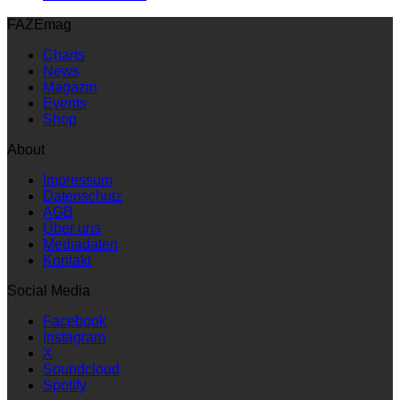
FAZEmag
Charts
News
Magazin
Events
Shop
About
Impressum
Datenschutz
AGB
Über uns
Mediadaten
Kontakt
Social Media
Facebook
Instagram
X
Soundcloud
Spotify