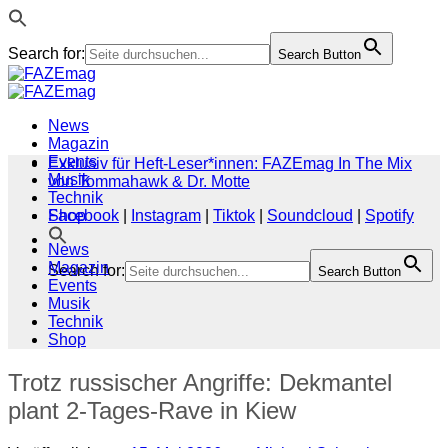
Search for:
Search Button
Zum
Inhalt
springen
News
Magazin
Events
Exklusiv für Heft-Leser*innen: FAZEmag In The Mix
Musik
von Tommahawk & Dr. Motte
Technik
Shop
Facebook
|
Instagram
|
Tiktok
|
Soundcloud
|
Spotify
News
Magazin
Search for:
Search Button
Events
Musik
Technik
Shop
Trotz russischer Angriffe: Dekmantel
plant 2-Tages-Rave in Kiew