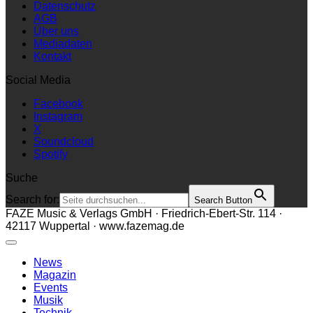
Datenschutz
AGB
Über uns
Mediadaten
Kontakt
Social Media
Facebook
Instagram
X
Soundcloud
Spotify
Suche
Search for:
Search Button
FAZE Music & Verlags GmbH · Friedrich-Ebert-Str. 114 ·
42117 Wuppertal · www.fazemag.de
News
Magazin
Events
Musik
Technik