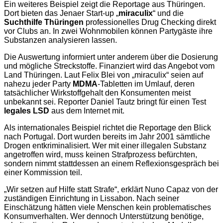
Ein weiteres Beispiel zeigt die Reportage aus Thüringen.
Dort bieten das Jenaer Start-up „
miraculix
“ und die
Suchthilfe Thüringen
professionelles Drug Checking direkt
vor Clubs an. In zwei Wohnmobilen können Partygäste ihre
Substanzen analysieren lassen.
Die Auswertung informiert unter anderem über die Dosierung
und mögliche Streckstoffe. Finanziert wird das Angebot vom
Land Thüringen. Laut Felix Blei von „miraculix“ seien auf
nahezu jeder Party
MDMA
-Tabletten im Umlauf, deren
tatsächlicher Wirkstoffgehalt den Konsumenten meist
unbekannt sei. Reporter Daniel Tautz bringt für einen Test
legales LSD
aus dem Internet mit.
Als internationales Beispiel richtet die Reportage den Blick
nach Portugal. Dort wurden bereits im Jahr 2001 sämtliche
Drogen entkriminalisiert. Wer mit einer illegalen Substanz
angetroffen wird, muss keinen Strafprozess befürchten,
sondern nimmt stattdessen an einem Reflexionsgespräch bei
einer Kommission teil.
„Wir setzen auf Hilfe statt Strafe“, erklärt Nuno Capaz von der
zuständigen Einrichtung in Lissabon. Nach seiner
Einschätzung hätten viele Menschen kein problematisches
Konsumverhalten. Wer dennoch Unterstützung benötige,