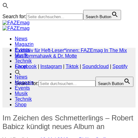
Search for:
Search Button
Zum
Inhalt
springen
News
Magazin
Events
Exklusiv für Heft-Leser*innen: FAZEmag In The Mix
Musik
von Tommahawk & Dr. Motte
Technik
Shop
Facebook
|
Instagram
|
Tiktok
|
Soundcloud
|
Spotify
News
Magazin
Search for:
Search Button
Events
Musik
Technik
Shop
Im Zeichen des Schmetterlings – Robert
Babicz kündigt neues Album an