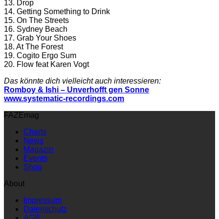
13. Drop
14. Getting Something to Drink
15. On The Streets
16. Sydney Beach
17. Grab Your Shoes
18. At The Forest
19. Cogito Ergo Sum
20. Flow feat Karen Vogt
Das könnte dich vielleicht auch interessieren:
Romboy & Ishi – Unverhofft gen Sonne
www.systematic-recordings.com
FAZEmag
Charts
News
Magazin
Events
Shop
About
Impressum
Datenschutz
AGB