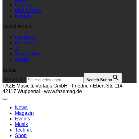
Über uns
Mediadaten
Kontakt
Social Media
Facebook
Instagram
X
Soundcloud
Spotify
Suche
Search for:
Search Button
FAZE Music & Verlags GmbH · Friedrich-Ebert-Str. 114 ·
42117 Wuppertal · www.fazemag.de
News
Magazin
Events
Musik
Technik
Shop