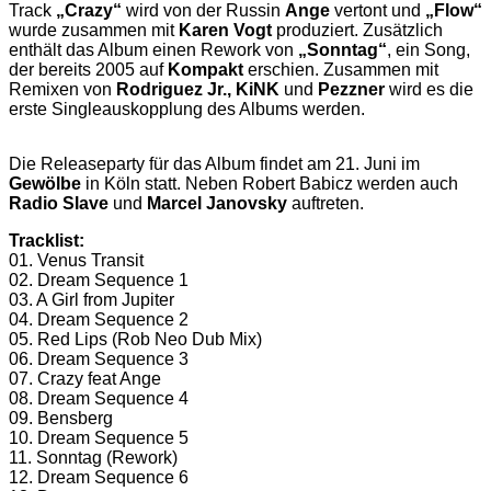
Track
„Crazy“
wird von der Russin
Ange
vertont und
„Flow“
wurde zusammen mit
Karen Vogt
produziert. Zusätzlich
enthält das Album einen Rework von
„Sonntag“
, ein Song,
der bereits 2005 auf
Kompakt
erschien. Zusammen mit
Remixen von
Rodriguez Jr., KiNK
und
Pezzner
wird es die
erste Singleauskopplung des Albums werden.
Die Releaseparty für das Album findet am 21. Juni im
Gewölbe
in Köln statt. Neben Robert Babicz werden auch
Radio Slave
und
Marcel Janovsky
auftreten.
Tracklist:
01. Venus Transit
02. Dream Sequence 1
03. A Girl from Jupiter
04. Dream Sequence 2
05. Red Lips (Rob Neo Dub Mix)
06. Dream Sequence 3
07. Crazy feat Ange
08. Dream Sequence 4
09. Bensberg
10. Dream Sequence 5
11. Sonntag (Rework)
12. Dream Sequence 6