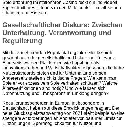
Spielerfahrung im stationären Casino rückt ein individuell
zugeschnittenes Erlebnis in den Mittelpunkt – mit all seinen
Chancen und Risiken.
Gesellschaftlicher Diskurs: Zwischen
Unterhaltung, Verantwortung und
Regulierung
Mit der zunehmenden Popularität digitaler Glücksspiele
gewinnt auch der gesellschaftliche Diskurs an Relevanz.
Einerseits werden Plattformen wie Lapalingo als
Innovationstreiber und Wirtschaftsakteure gesehen, die hohe
Nutzerstandards bieten und für Unterhaltung sorgen.
Andererseits stellen sich kritische Fragen: Wie kann man
Spieler vor exzessivem Spielverhalten schützen? Welche
Altersverifikationen sind nötig? Und wie lassen sich
Datennutzung und Transparenz in Einklang bringen?
Regulierungsbehörden in Europa, insbesondere in
Deutschland, haben auf diese Entwicklungen reagiert. Der
neue Glücksspielstaatsvertrag von 2021 sieht beispielsweise
strengere Anforderungen an Anbieter vor, darunter Limits für
Einzahlungen, Sperrmöglichkeiten für Nutzer und