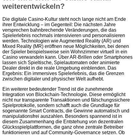
weiterentwickeln?
Die digitale Casino-Kultur steht noch lange nicht am Ende
ihrer Entwicklung – im Gegenteil: Die nächsten Jahre
versprechen bahnbrechende Veränderungen, die das
Spielerlebnis nochmals intensivieren und personalisieren
werden. Technologien wie Augmented Reality (AR) und
Mixed Reality (MR) eröffnen neue Möglichkeiten, bei denen
der Spieler beispielsweise sein Wohnzimmer virtuell in ein
Casino verwandeln kann. Über AR-Brillen oder Smartphones
lassen sich Spieltische, Spielautomaten oder animierte
Dealer direkt in die reale Umgebung einblenden. Das
Ergebnis: Ein immersives Spielerlebnis, das die Grenzen
zwischen digitaler und physischer Welt aufhebt.
Ein weiterer bedeutender Trend ist die zunehmende
Integration von Blockchain-Technologie. Diese ermöglicht
nicht nur transparente Transaktionen und fälschungssichere
Spielprotokolle, sondern schafft auch die Grundlage für
sogenannte Smart Contracts, die Gewinne automatisch und
manipulationsfrei auszahlen. Besonders spannend ist in
diesem Zusammenhang die Entstehung von dezentralen
Glücksspielplattformen, die ganz ohne zentrale Betreiber
funktionieren und auf Community-Governance setzen. Ob