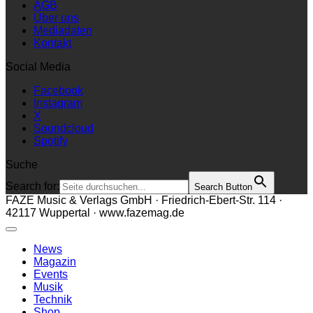
AGB
Über uns
Mediadaten
Kontakt
Social Media
Facebook
Instagram
X
Soundcloud
Spotify
Suche
Search for:
Search Button
FAZE Music & Verlags GmbH · Friedrich-Ebert-Str. 114 ·
42117 Wuppertal · www.fazemag.de
News
Magazin
Events
Musik
Technik
Shop