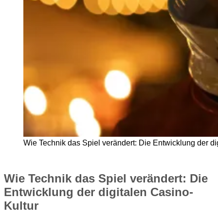
Wie Technik das Spiel verändert: Die Entwicklung der di
Wie Technik das Spiel verändert: Die
Entwicklung der digitalen Casino-
Kultur