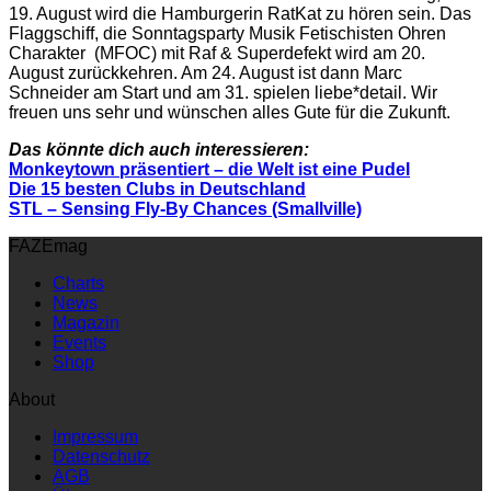
19. August wird die Hamburgerin RatKat zu hören sein. Das
Flaggschiff, die Sonntagsparty Musik Fetischisten Ohren
Charakter (MFOC) mit Raf & Superdefekt wird am 20.
August zurückkehren. Am 24. August ist dann Marc
Schneider am Start und am 31. spielen liebe*detail. Wir
freuen uns sehr und wünschen alles Gute für die Zukunft.
Das könnte dich auch interessieren:
Monkeytown präsentiert – die Welt ist eine Pudel
Die 15 besten Clubs in Deutschland
STL – Sensing Fly-By Chances (Smallville)
FAZEmag
Charts
News
Magazin
Events
Shop
About
Impressum
Datenschutz
AGB