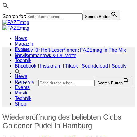
Search for:
Search Button
Zum
Inhalt
springen
News
Magazin
Events
Exklusiv für Heft-Leser*innen: FAZEmag In The Mix
Musik
von Tommahawk & Dr. Motte
Technik
Shop
Facebook
|
Instagram
|
Tiktok
|
Soundcloud
|
Spotify
News
Magazin
Search for:
Search Button
Events
Musik
Technik
Shop
Wiedereröffnung des beliebten Clubs
Goldener Pudel in Hamburg