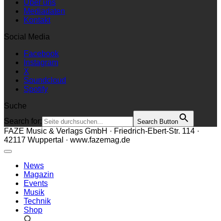
Über uns
Mediadaten
Kontakt
Social Media
Facebook
Instagram
X
Soundcloud
Spotify
Suche
Search for:
Search Button
FAZE Music & Verlags GmbH · Friedrich-Ebert-Str. 114 ·
42117 Wuppertal · www.fazemag.de
News
Magazin
Events
Musik
Technik
Shop