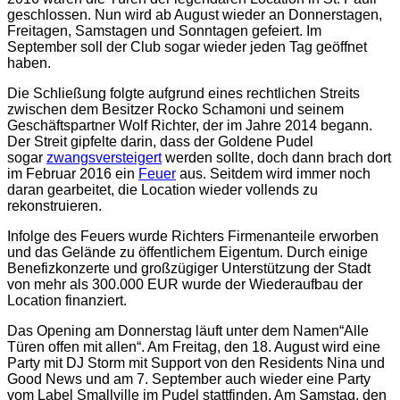
geschlossen. Nun wird ab August wieder an Donnerstagen,
Freitagen, Samstagen und Sonntagen gefeiert. Im
September soll der Club sogar wieder jeden Tag geöffnet
haben.
Die Schließung folgte aufgrund eines rechtlichen Streits
zwischen dem Besitzer Rocko Schamoni und seinem
Geschäftspartner Wolf Richter, der im Jahre 2014 begann.
Der Streit gipfelte darin, dass der Goldene Pudel
sogar
zwangsversteigert
werden sollte, doch dann brach dort
im Februar 2016 ein
Feuer
aus. Seitdem wird immer noch
daran gearbeitet, die Location wieder vollends zu
rekonstruieren.
Infolge des Feuers wurde Richters Firmenanteile erworben
und das Gelände zu öffentlichem Eigentum. Durch einige
Benefizkonzerte und großzügiger Unterstützung der Stadt
von mehr als 300.000 EUR wurde der Wiederaufbau der
Location finanziert.
Das Opening am Donnerstag läuft unter dem Namen“Alle
Türen offen mit allen“. Am Freitag, den 18. August wird eine
Party mit DJ Storm mit Support von den Residents Nina und
Good News und am 7. September auch wieder eine Party
vom Label Smallville im Pudel stattfinden. Am Samstag, den