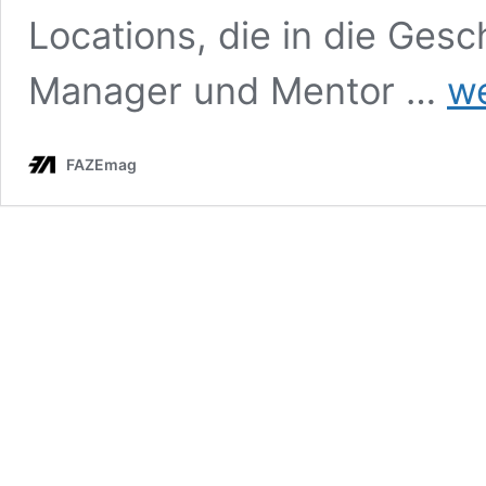
Locations, die in die Gesc
Kreat
Manager und Mentor …
we
Clubk
2024
–
FAZEmag
Tom
Preus
und
die
Kiesg