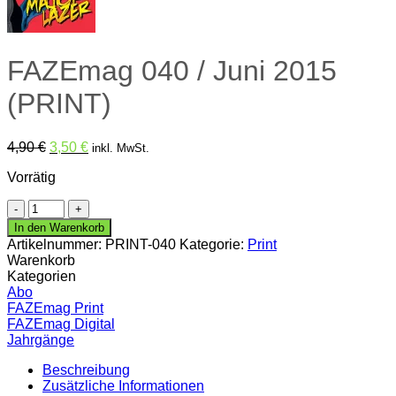
FAZEmag 040 / Juni 2015
(PRINT)
Ursprünglicher
Aktueller
4,90
€
3,50
€
inkl. MwSt.
Preis
Preis
Vorrätig
war:
ist:
4,90 €
3,50 €.
FAZEmag
040
In den Warenkorb
/
Artikelnummer:
PRINT-040
Kategorie:
Print
Juni
Warenkorb
2015
Kategorien
(PRINT)
Abo
Menge
FAZEmag Print
FAZEmag Digital
Jahrgänge
Beschreibung
Zusätzliche Informationen