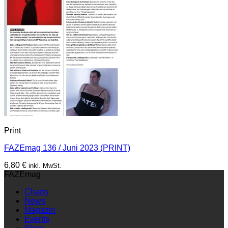
Print
FAZEmag 136 / Juni 2023 (PRINT)
6,80
€
inkl. MwSt.
FAZEmag
Charts
News
Magazin
Events