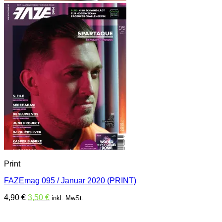
Print
FAZEmag 095 / Januar 2020 (PRINT)
Ursprünglicher
Aktueller
4,90
€
3,50
€
inkl. MwSt.
Preis
Preis
war:
ist: