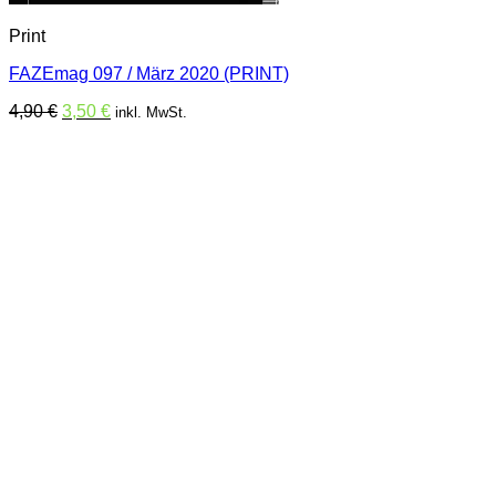
Print
FAZEmag 097 / März 2020 (PRINT)
Ursprünglicher
Aktueller
4,90
€
3,50
€
inkl. MwSt.
Preis
Preis
war:
ist:
4,90 €
3,50 €.