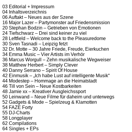
03 Editorial + Impressum
04 Inhaltsverzeichnis
06 Auftakt – Neues aus der Szene
16 Major Lazer – Partymonster auf Friedensmission
20 Stephan Bodzin – Getrieben von Emotionen
24 Tiefschwarz – Drei sind keiner zu viel
28 Leftfield – Welcome back to the Pleasuredome
30 Sven Tasnadi – Leipzig fetzt
32 Dr. Motte – 30 Jahre Friede, Freude, Eierkuchen
34 Emma Music – Vier Artists im Verhör
36 Marcus Worgull – Zehn musikalische Wegweiser
38 Matthew Herbert – Simply Clever
40 Danny Serrano – Spirit Of House
42 Einmusik – „Ich habe Lust auf intelligente Musik“
44 Modestep – Hommage an die Heimatstadt
46 Till von Sein – Neue Kostbarkeiten
48 Jamie xx – Kreativer Ausgleichssport
50 Leinwand – Neue Filme für daheim und unterwegs
52 Gadgets & Mode – Spielzeug & Klamotten
54 FAZE Forty
55 DJ-Charts
58 Longplayer
62 Compilations
64 Singles + EPs