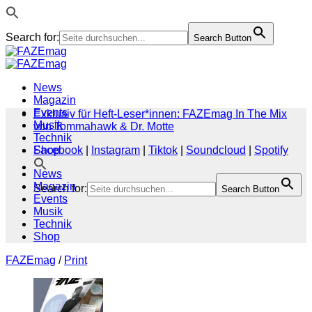
Search for:
Search Button
Zum
Inhalt
springen
News
Magazin
Events
Exklusiv für Heft-Leser*innen: FAZEmag In The Mix
Musik
von Tommahawk & Dr. Motte
Technik
Shop
Facebook
|
Instagram
|
Tiktok
|
Soundcloud
|
Spotify
News
Magazin
Search for:
Search Button
Events
Musik
Technik
Shop
FAZEmag
/
Print